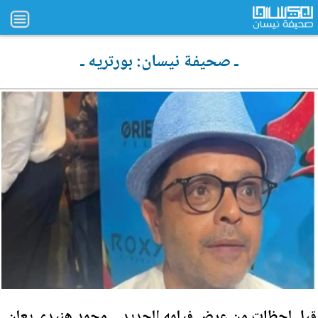
ـ صحيفة نيسان: بورتريه ـ
قبل لحظات من عرض فيلمه الجديد .. محمد هنيدي يعلن