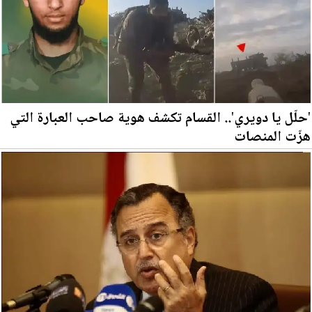
'حلّل يا دويري'.. القسام تكشف هوية صاحب العبارة التي
هزّت المنصات