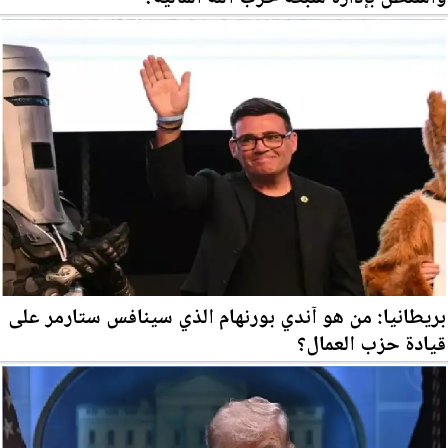
بريطانيا: من هو آندي بورنهام الذي سينافس ستارمر على
قيادة حزب العمال؟