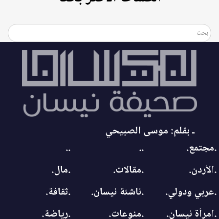
ـ بقلم: موسى الصبيحي
.مجتمع.
..
..
.الأردن.
.مقالات.
.مال.
.عربي ودولي.
.ناشئة نيسان.
.ثقافة.
.امرأة نيسان.
.منوعات.
.رياضة.