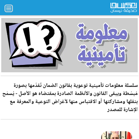
سلسلة معلومات تأمينية توعوية بقانون الضمان نُقدّمها بصورة
مُبسّطة ويبقى القانون والأنظمة الصادرة بمقتضاه هو الأصل - يُسمَح
بنقلها ومشاركتها أو الاقتباس منها لأغراض التوعية والمعرفة مع
الإشارة للمصدر