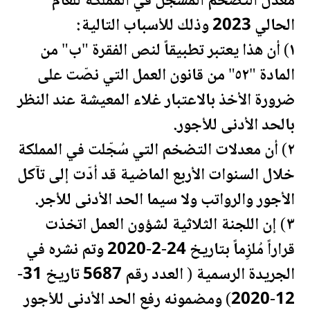
معدل التضخم المسجّل في المملكة للعام
الحالي 2023 وذلك للأسباب التالية:
١) أن هذا يعتبر تطبيقاً لنص الفقرة "ب" من
المادة "٥٢" من قانون العمل التي نصّت على
ضرورة الأخذ بالاعتبار غلاء المعيشة عند النظر
بالحد الأدنى للأجور.
٢) أن معدلات التضخم التي سُجّلت في المملكة
خلال السنوات الأربع الماضية قد أدّت إلى تآكل
الأجور والرواتب ولا سيما الحد الأدنى للأجر.
٣) إن اللجنة الثلاثية لشؤون العمل اتخذت
قراراً مُلزِماً بتاريخ 24-2-2020 وتم نشره في
الجريدة الرسمية ( العدد رقم 5687 تاريخ 31-
12-2020) ومضمونه رفع الحد الأدنى للأجور