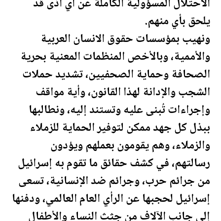
الاحتلال المسؤولية الكاملة عن أي أذى قد
يلحق بأي منهم.
ونهيب بمؤسسات حقوق الانسان العربية
والأممية، وبالأخص المنظمات المعنية بحرية
الصحافة وحماية الصحفيين، تشديد حملات
الشجب والإدانة لهذا القانون، وأية مواقف
وإجراءات تُبنى عليه وتستند إليه، ونطالبها
ببذل كل جهد ممكن لتوفير الحماية للزملاء
والزملاء، وهم يقومون بعملهم ويؤدون
رسالتهم، في كشف حقائق ما تقوم به إسرائيل
من جرائم حرب، وجرائم ضد الإنسانية، تسعى
إسرائيل لحجبها عن الرأي العام العالمي، ودفنها
إلى جانب الآلاف من جثث النساء والأطفال