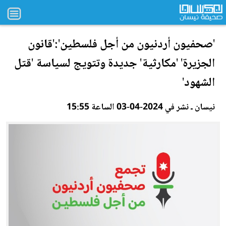
'صحفيون أردنيون من أجل فلسطين':'قانون
الج
زي
رة' 'مكارثية' جديدة وتتويج لسياسة 'قتل
الشهود'
نيسان ـ نشر في 2024-04-03 الساعة 15:55