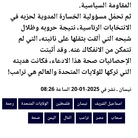
المقاومة السياسية.
ثم تحمّل مسؤولية الخسارة المدوية لحزبه في
الانتخابات الرئاسية، نتيجة حروبه وظلال
شبحه التي ألقت بثقلها على نائبته، التي لم
تتمكن من الانفكاك عنه. وقد أثبتت
الإحصائيات
صحة
هذا الادعاء، فكانت هديته
التي تركها للولايات المتحدة والعالم هي
ترامب
!
نيسان ـ نشر في 2025-01-20 الساعة 08:26
اسماعيل الشريف
نيسان
فلسطين
الولايات المتحدة
رحمة
سحاب
مصر
ترامب
المال
اليمن
صحة