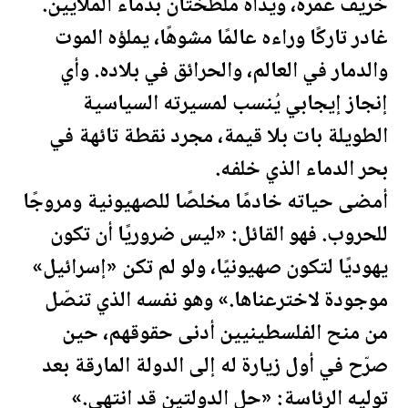
خريف عمره، ويداه ملطختان بدماء الملايين.
غادر تاركًا وراءه عالمًا مشوهًا، يملؤه الموت
والدمار في العالم، والحرائق في بلاده. وأي
إنجاز إيجابي يُنسب لمسيرته السياسية
الطويلة بات بلا قيمة، مجرد نقطة تائهة في
بحر الدماء الذي خلفه.
أمضى حياته خادمًا مخلصًا للصهيونية ومروجًا
للحروب. فهو القائل: «ليس ضروريًا أن تكون
يهوديًا لتكون صهيونيًا، ولو لم تكن «إسرائيل»
موجودة لاخترعناها.» وهو نفسه الذي تنصّل
من منح ال
فلسطين
يين أدنى حقوقهم، حين
صرّح في أول زيارة له إلى الدولة المارقة بعد
توليه الرئاسة: «حل الدولتين قد انتهى.»