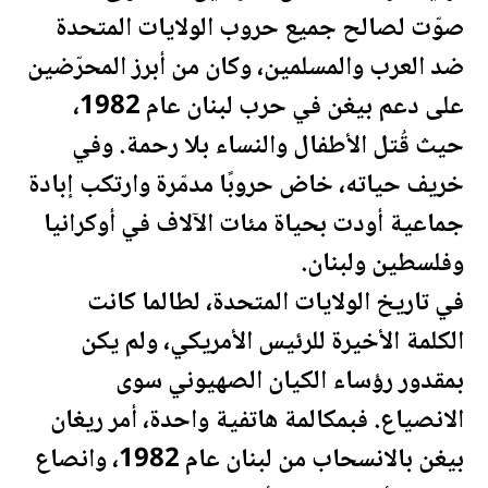
صوّت لصالح جميع حروب
الولايات المتحدة
ضد العرب والمسلمين، وكان من أبرز المحرّضين
على دعم بيغن في حرب لبنان عام 1982،
حيث قُتل الأطفال والنساء بلا
رحمة
. وفي
خريف حياته، خاض حروبًا مدمّرة وارتكب إبادة
جماعية أودت بحياة مئات الآلاف في أوكرانيا
و
فلسطين
ولبنان.
في تاريخ
الولايات المتحدة
، لطالما كانت
الكلمة الأخيرة للرئيس الأمريكي، ولم يكن
بمقدور رؤساء الكيان الصهيوني سوى
الانصياع. فبمكالمة هاتفية واحدة، أمر ريغان
بيغن بالان
سحاب
من لبنان عام 1982، وانصاع