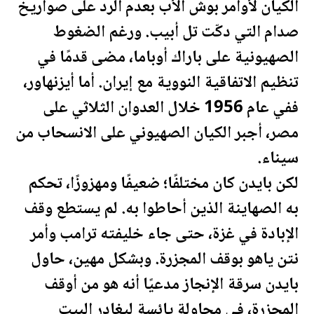
الكيان لأوامر بوش الأب بعدم الرد على صواريخ
صدام التي دكّت تل أبيب. ورغم الضغوط
الصهيونية على باراك أوباما، مضى قدمًا في
تنظيم الاتفاقية النووية مع إيران. أما أيزنهاور،
ففي عام 1956 خلال العدوان الثلاثي على
مصر
، أجبر الكيان الصهيوني على الان
سحاب
من
سيناء.
لكن بايدن كان مختلفًا؛ ضعيفًا ومهزوزًا، تحكم
به الصهاينة الذين أحاطوا به. لم يستطع وقف
الإبادة في غزة، حتى جاء خليفته
ترامب
وأمر
نتن ياهو بوقف المجزرة. وبشكل مهين، حاول
بايدن سرقة الإنجاز مدعيًا أنه هو من أوقف
المجزرة، في محاولة يائسة ليغادر البيت