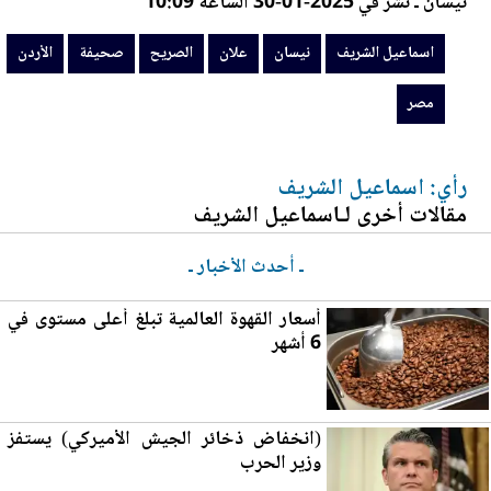
نيسان ـ نشر في 2025-01-30 الساعة 10:09
اسماعيل الشريف
نيسان
علان
الصريح
صحيفة
الأردن
مصر
رأي: اسماعيل الشريف
مقالات أخرى لـاسماعيل الشريف
ـ أحدث الأخبار ـ
أسعار القهوة العالمية تبلغ أعلى مستوى في
6 أشهر
(انخفاض ذخائر الجيش الأميركي) يستفز
و
زي
ر الحرب