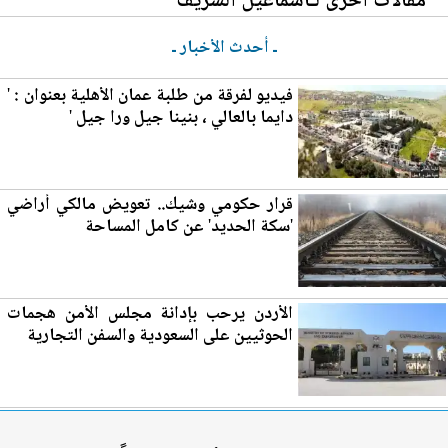
مقالات أخرى لـاسماعيل الشريف
ـ أحدث الأخبار ـ
فيديو لفرقة من ط
لب
ة عمان الأهلية بعنوان : '
دايما بالعالي ، بنينا جيل ورا جيل '
قرار حكومي وشيك.. تعويض
مال
كي أراضي
'سكة الحديد' عن كامل المساحة
الأردن
يرحب بإدانة مجلس الأمن هجمات
الحوثيين على السعودية والسفن التجارية