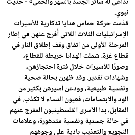
تداعى له سائر الجسد بالسهر والحمى» - حديث
نبوي.
قدّمت حركة حماس هدايا تذكارية للأسيرات
الإسرائيليات الثلاث اللاتي أُفرج عنهن في إطار
المرحلة الأولى من اتفاق وقف إطلاق النار في
قطاع غزة. شملت الهدايا خريطة للقطاع،
وصورًا للأسيرات خلال فترة احتجازهن،
وشهادات تقدير. وقد ظهرن بحالة صحية
ونفسية طبيعية، وودعن آسيرهن بكثير من
الود والابتسامات، فعيون النساء لا تكذب. في
المقابل، بدا الأسرى ال
فلسطين
يون المفرج عنهم
في حالة جسدية ونفسية متدهورة، وعلامات
التجويع والتعذيب بادية على وجوههم