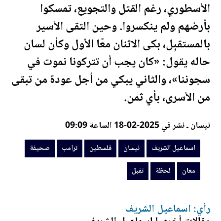
الأسطوري، رغم القتل والتجويع، تمسكوا
بأرضهم ولم ينكسروا. وحين التقى الأسير
بالمستقبِل، بكى الاثنان معًا الأول وكأن لسان
حاله يقول: «كان يجب أن تتركونا نموت في
سجوننا»، والثاني يبكي من أجل عودة من تبقى
من الأسرى، بأي ثمن.
نيسان ـ نشر في 2025-02-18 الساعة 09:09
اسماعيل الشريف
نيسان
فلسطين
ترامب
صحيفة
معان
لحظة
تقبل
رأي: اسماعيل الشريف