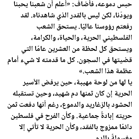
حبس دموعه، فأضاف: «أعلم أن شعبنا يحبنا
ويودّنا، لكن ليس بالقدر الذي شاهدناه. لقد
رفعتم رؤوسنا عاليًا. يستحق الشعب
ال
فلسطين
ي الحرية، والحياة، والكرامة،
ويستحق كل
لحظة
من العشرين عامًا التي
قضيتها في السجون. كل ما قدمته لا شيء أمام
عظمة هذا الشعب.»
يا لها من لوحة مهيبة، حين يرفض الأسير
الحرية إن كان ثمنها دم شهيد، وحين تس
تقبل
ه
الحشود بالزغاريد والدموع، رغم أنها دفعت ثمن
حريته إبادةً جماعية. وكأن الفرح في
فلسطين
دائمًا ممزوج بالفقد، وكأن الحرية لا تأتي إلا
مغسولةً بالدم.