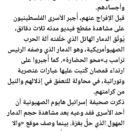
وأجسادهم.
قبل الإفراج عنهم، أُجبر الأسرى ال
فلسطين
يون
على مشاهدة مقطع فيديو مدته ثلاث دقائق،
يُوثّق الدمار الهائل الذي خلّفته آلة الحرب
الصهيوأمريكية، وهو الدمار الذي وصفه الرئيس
ترامب
بـ»محو الحضارة». كما أُجبروا على
ارتداء قمصان كُتبت عليها عبارات عنصرية
وتوراتية، في محاولة للتعمّق في إذلالهم والنيل
من كرامتهم.
ذكرت
صحيفة
إسرائيل هايوم الصهيونية أن
أحد الأسرى فقد وعيه بعد مشاهدة حجم الدمار
المهول الذي حلَّ بغزة. بينما وصف موقع «والا