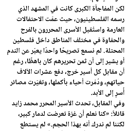
لكن المفاجأة الكبرى كانت في المشهد الذي
رسمه ال
فلسطين
يون، حيث عمّت الاحتفالات
العارمة واستُقبل الأسرى المحررون بالفرح
والحفاوة في مختلف المناطق داخل
فلسطين
المحتلة. لم نسمع تصريحًا واحدًا يعبّر عن الندم
أو يشير إلى أن ثمن تحريرهم كان باهظًا، رغم
أن مقابل كل أسير خرج، دفع عشرات الآلاف
حياتهم، ودُمّرت أحياء بأكملها، وتغيّرت مصائر
أُسرٍ إلى الأبد.
وفي المقابل، تحدث الأسير المحرر محمد زايد
قائلاً: «كنا نعلم أن غزة تعرضت لدمار كبير،
لكننا لم ندرك أنه بهذا الحجم.» لم يستطع