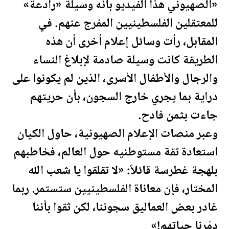
«الصهيوني هذا الفيديو بأنه وسيلة «رادعة»
للمعتقلين ال
فلسطين
يين المفرج عنهم. في
المقابل، رأت وسائل إعلام أخرى أن هذه
الطريقة كانت وسيلة صادمة لإبلاغ النساء
والرجال والأطفال الأسرى، الذين لم يكونوا على
دراية بما يجري خارج السجون، بأن حريتهم
جاءت بثمن فادح.
وعبر منصات الإعلام الصهيونية، حاول الكيان
استعادة ثقة مستوطنيه حول العالم، فخاطبهم
بلهجة غطرسة قائلاً: «لا تقلقوا يا شعب الله
المختار، فإن
معان
اة ال
فلسطين
يين ستستمر. ربما
غادر بعض العماليق سجوننا، لكن ثقوا بأننا
دمّرنا حياتهم!»