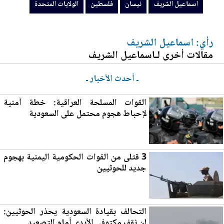
اسماعيل الشريف
نيسان
فلسطين
الولايات المتحدة
رأي: اسماعيل الشريف
مقالات أخرى لـاسماعيل الشريف
ـ أحدث الأخبار ـ
القوات المسلحة العراقية: خطة أمنية
لإحباط هجوم محتمل على السعودية
3 قتلى من القوات الحكومية اليمنية بهجوم
جديد للحوثيين
التحالف بقيادة السعودية يحذر الحوثيين:
لن نقف مكتوفي الأيدي أمام التص
عي
د