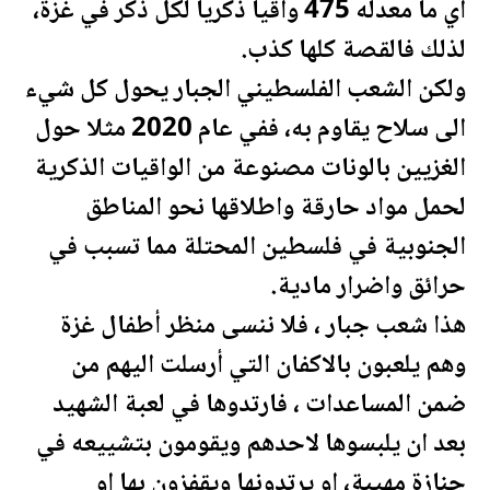
أي ما معدله 475 واقيا ذكريا لكل ذكر في غزة،
لذلك فالقصة كلها كذب.
ولكن الشعب ال
فلسطين
ي الجبار يحول كل شيء
الى سلاح يقاوم به، ففي عام 2020 مثلا حول
الغزيين بالونات مصنوعة من الواقيات الذكرية
لحمل مواد حارقة واطلاقها نحو المناطق
الجنوبية في
فلسطين
المحتلة مما تسبب في
حرائق واضرار مادية.
هذا شعب جبار ، فلا ننسى منظر أطفال غزة
وهم يلعبون بالاكفان التي أرسلت اليهم من
ضمن المساعدات ، فارتدوها في لعبة الشهيد
بعد ان يلبسوها لاحدهم ويقومون بتشييعه في
جنازة مهيبة، او يرتدونها ويقفزون بها او