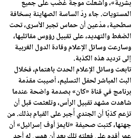
بشرية»، وأشعلت موجة غضب على جميع
المستويات. جاء ردّ الساسة الصهاينة بسخافة
سطحية، مدّعين أن حماس تجبر الأسرى، تحت
الضغط والتهديد، على تقبيل رؤوس مقاتليها،
وسارعت وسائل الإعلام وقادة الدول الغربية
إلى ترديد هذه الكذبة.
تابعت وسائل الإعلام الحدث باهتمام، فخلال
البث المباشر لحفل التسليم، أصيبت مقدّمة
برنامج في قناة «كان» بصدمة واضحة عندما
شاهدت مشهد تقبيل الرأس، وتلعثمت قبل أن
تزعم كذبًا أن الجندي أُجبر على القيام بذلك. من
جهتها، كتبت
صحيفة
«تايمز أوف إسرائيل» أن
عمر أقدم على فعلته تلك بعد أن همس له أحد