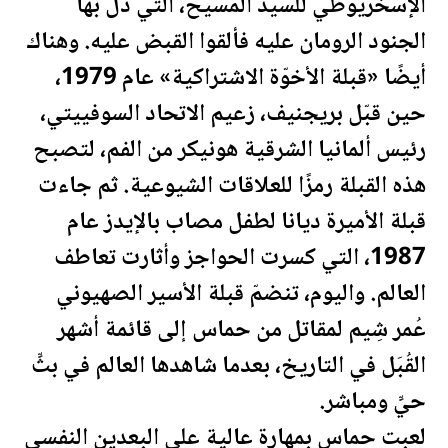
الإسخريوطي للسيد المسيح، التي دلّ بها
الجنود الرومان عليه فألقوا القبض عليه. وهناك
أيضًا «قبلة الأخوّة الاشتراكية» عام 1979،
حين قبّل بريجنيف، زعيم الاتحاد السوفييتي،
رئيس ألمانيا الشرقية هونيكر من الفم، لتصبح
هذه القبلة رمزًا للعلاقات الشيوعية. ثم جاءت
قبلة الأميرة ديانا لطفل مصاب بالإيدز عام
1987، التي كسرت الحواجز وأثارت تعاطف
العالم. واليوم، تنضمّ قبلة الأسير الصهيوني
عُمر شِيم لمقاتل من حماس إلى قائمة أشهر
القُبَل في التاريخ، بعدما شاهدها العالم في بثٍّ
حيٍّ ومباشر.
لعبت حماس بمهارة
عالية
على البعدين النفسي