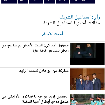
رأي: اسماعيل الشريف
مقالات أخرى لـاسماعيل الشريف
ـ أحدث الأخبار ـ
مسؤول أميركي: ا
لب
يت الأبيض لم ينزعج من
رفض نتنياهو خطة غزة
مباركة من أبو هلال لمحمد الزايد
الحسين إربد يواجه باختاكور الأوزبكي في
ملحق دوري أبطال آسيا للنخبة