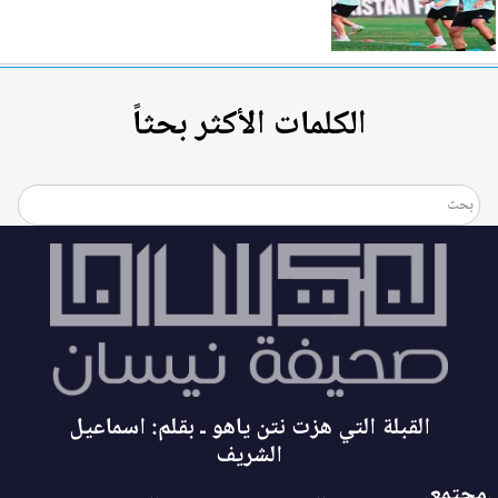
الكلمات الأكثر بحثاً
القبلة التي هزت نتن ياهو ـ بقلم: اسماعيل
الشريف
.مجتمع.
..
..