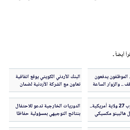
رأ أيضاً ـ
. الموظفون يدفعون
البنك الأردني الكويتي يوقع اتفاقية
ف .. والزوار الساعة
تعاون مع الشركة الأردنية لضمان
القروض
السالمونيلا تضرب 27 ولاية أمريكية..
الدوريات الخارجية تدعو للاحتفال
فل هالبينو مكسيكي
بنتائج التوجيهي بمسؤولية حفاظا
على السلامة العامة