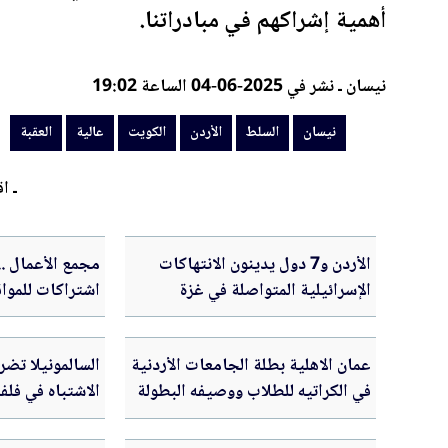
أهمية إشراكهم في مبادراتنا.
نيسان ـ نشر في 2025-06-04 الساعة 19:02
نيسان
السلط
الأردن
الكويت
عالية
العقبة
ـ اق
الأردن و7 دول يدينون الانتهاكات
مجمع الأعمال .
الإسرائيلية المتواصلة في غزة
اشتراكات للمواق
بدينار
عمان الاهلية بطلة الجامعات الأردنية
في الكراتيه للطلاب ووصيفه البطولة
الاشتباه في فل
للطالبات .. صور