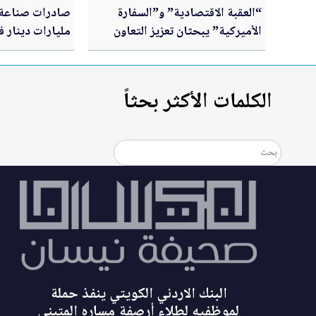
“العقبة الاقتصادية” و”السفارة
الأميركية” يبحثان تعزيز التعاون
مليارات دينار في 7 أ
واستقطاب الاستثمارات
الكلمات الأكثر بحثاً
البنك الاردني الكويتي ينفذ حملة
لموظفيه لطلاء أرصفة مساره المتبنى