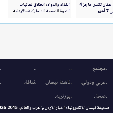
صادرات صناعة عمّان تكسر حاجز 4
الغذاء والدواء: انطلاق فعاليات
شهر
الندوة الصحية الدنماركية–الأردنية
.مجتمع.
..
..
.
.عربي ودولي.
.ناشئة نيسان.
.ثقافة.
.
.صحة.
.بورتريه.
صحيفة نيسان الالكترونية: اخبار الأردن والعرب والعالم، 2015-2026 © جميع الحقوق محفوظة