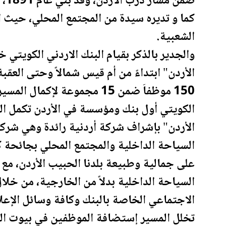
ضمن مسار درب
الأردن
، وقد بُني عام 1891، والتي أسهمت مؤسسة إعمار
كما و تديره سيدة من المجتمع المحلي، حيث ا
الشعبية.
والجدير بالذكر بقيام البنك الاردني
الكويت
ي خلال ع
الأردن
" ابتداءً من أم قيس شمالاً وحتى
العقبة
150 موظفاَ ضمن 15 مجموعة لإكمال المسير خلال مدة زمنية قياسية، ليكون البنك
الكويت
ي أول بنك ومؤسسة في
الأردن
تكمل ال
الأردن
السياحة الداخلية والمجتمع المحلي بجائحة 
على جمالية وطبيعة بلدنا الحبيب
الأردن
، مع
السياحة الداخلية بدلاً من الخارجية، من خل
الاجتماعي الخاصة بالبنك وكافة وسائل الإعل
تخلل المسير إستضافة الموظفين في بيوت ال