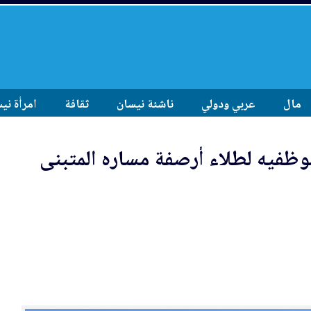
مال
عربي ودولي
ناشئة نيسان
ثقافة
امرأة ني
موظفيه لطلاء أرصفة مساره المتبنى