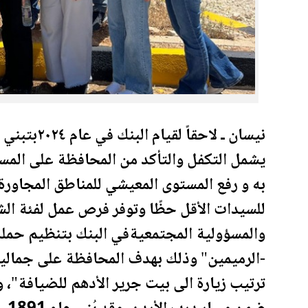
نيسان ـ لاحقاً لقيام البنك في عام ٢٠٢٤بتبني مسار
يشمل التكفل والتأكد من المحافظة على المس
به و رفع المستوى المعيشي للمناطق المجاورة 
للسيدات الأقل حظًا وتوفر فرص عمل لفئة الش
والمسؤولية المجتمعيةفي البنك بتنظيم حمل
-الرميمين" وذلك بهدف المحافظة على جمالية 
ترتيب زيارة الى بيت جرير الأدهم للضيافة"،