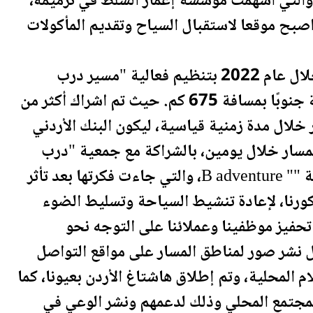
السلط
في ترميمه،
صبح موقعا لاستقبال السياح وتقديم المأكولات
ام 2022 بتنظيم ف
عالية
"مسير درب
جنوبًا بمسافة 675 كم. حيث تم اشراك أكثر من
الأردن
ي
مسار خلال يومين، بالشراكة مع جمعية "درب
" بإشراف شركة أردنية رائدة وهي شركة "" B adventure، والتي جاءت فكرتها بعد تأثر
كورنا، لإعادة تنشيط السياحة وتسليط الضوء
 تحفيز موظفينا وعملائنا على التوجه نحو
ال نشر صور لمناطق المسار على مواقع التواصل
ام المحلية، وتم إطلاق هاشتاغ
الأردن
بعيونا، كما
مجتمع المحلي وذلك لدعمهم ونشر الوعي في