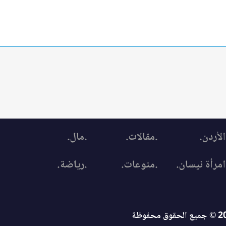
الأردن.
.مقالات.
.مال.
امرأة نيسان.
.منوعات.
.رياضة.