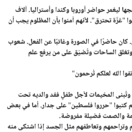
ها ليغمر حواضر أوروبا وكندا وأستراليا. آلاف
ا "غزّة تحترق". لأنهم آمنوا بأن المظلوم يجب أن
كن. كان حاضرًا في الصورة وغائبًا عن الفعل. شعوب
تغلق الساحات وتُضيّق على من يرفع علم
وا الله لعلكم تُرحمون"
وتُبنى المخيمات لأجل طفلٍ فقد والديه تحت
م كتبوا "حرروا
فلسطين
" على جدار. أما في بعض
تهمة والصمت فضيلة مفروضة.
 وتراحمهم وتعاطفهم مثل الجسد إذا اشتكى منه