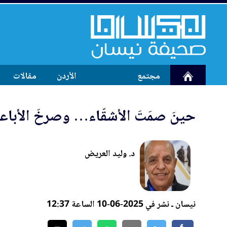
مجتمع
الأردن
مقالات
حينَ صمَتَ الأشقّاء… وصرخَ الأباع
د. وليد العريض
نيسان ـ نشر في 2025-06-10 الساعة 12:37