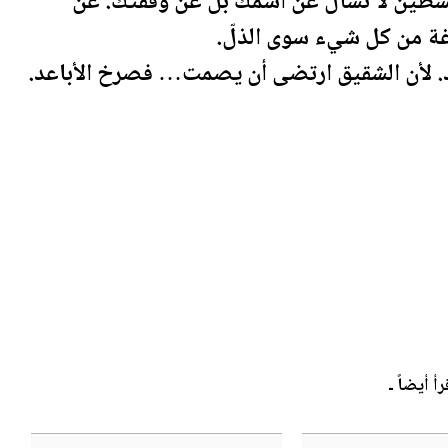
سطين
لا تسأل عن اسمك بل عن وقفتك. عن
رغة من كل شيء سوى الذلّ.
د. لأن الشقيق ارتضى أن يصمت… فصرخ الأباعد.
رأ أيضاً ـ