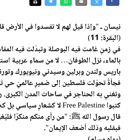
نيسان ـ "وإذا قيل لهم لا تفسدوا في الأرض ق
(البقرة: 11)
في زمنٍ غامت فيه البوصلة وتبدّلت فيه المف
بالماء، نزل الطوفان… لا من سماءٍ عربية اس
باريس ولندن وبرلين وسيدني ونيويورك وتورنت
فجأةً تحوّلت
فلسطين
إلى ضميرٍ عالميّ حي ت
وتغني به الحناجر في ساحات المدن الكبرى. رفع
كتبوا Free Palestine لا كشعارٍ سياسي بل كصرخة ضمير.
قال رسول الله ﷺ: "من رأى منكم منكرًا فليُغ
فبقلبه وذلك أضعف الإيمان".
(رواه مسلم)