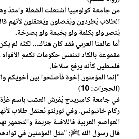
من جامعة كولومبيا اشتعلت الشعلة وامتدّ وهج
الطلاب يُطردون ويُفصلون ويُعتقلون لأنهم قالو
يُنصر ولو بكلمة ولو بخيمة ولو بصرخة.
أما عالمنا العربي فقد كان هناك... لكنّه لم ي
مقموعة بالكاد تتنفس حكومات تكمم الأفواه و
فلسطين
كأنّه يرفع سلاحًا.
"إنما المؤمنون إخوة فأصلحوا بين أخويكم واتق
(الحجرات: 10)
في جامعة كامبريدج يُفرش العشب باسم غزّة 
ركام خانيونس. وفي تورنتو يُعتقل طلاب لأنه
العواصم العربية فاللافتة جريمة والتجمهر 
قال رسول الله ﷺ: "مثل المؤمنين في توادهم