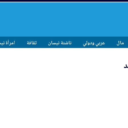
مال
عربي ودولي
ناشئة نيسان
ثقافة
امرأة ني
د