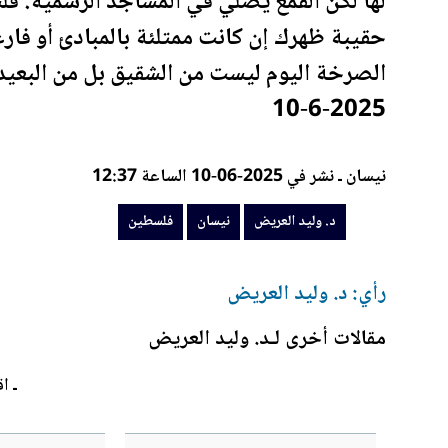
لها لكن القمع يصلي في المساجد الرسمية.
فل
حقيبة ظهرك إن كانت ممتلئة بالمبادئ أو فا
الصرخة اليوم ليست من الشقيق بل من البعي
10-6-2025
نيسان ـ نشر في 2025-06-10 الساعة 12:37
د. وليد العريض
نيسان
فلسطين
رأي: د. وليد العريض
مقالات أخرى لـد. وليد العريض
ـ اق