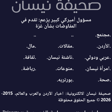
مسؤول أميركي كبير يزعم: تقدم في
المفاوضات بشأن غزة
.مجتمع.
..
..
.الأردن.
.مقالات.
.مال.
.عربي ودولي.
.ناشئة نيسان.
.ثقافة.
.امرأة نيسان.
.منوعات.
.رياضة.
.صحة.
.بورتريه.
صحيفة نيسان الالكترونية: اخبار الأردن والعرب والعالم، 2015-
2026 © جميع الحقوق محفوظة