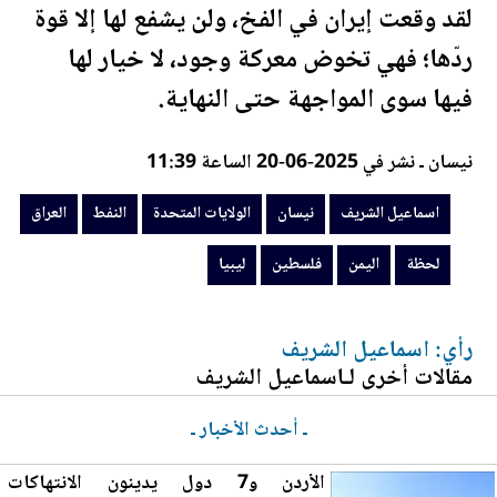
لقد وقعت إيران في الفخ، ولن يشفع لها إلا قوة
ردّها؛ فهي تخوض معركة وجود، لا خيار لها
فيها سوى المواجهة حتى النهاية.
نيسان ـ نشر في 2025-06-20 الساعة 11:39
اسماعيل الشريف
نيسان
الولايات المتحدة
النفط
العراق
لحظة
اليمن
فلسطين
ليبيا
رأي: اسماعيل الشريف
مقالات أخرى لـاسماعيل الشريف
ـ أحدث الأخبار ـ
الأردن
و7 دول يدينون الانتهاكات