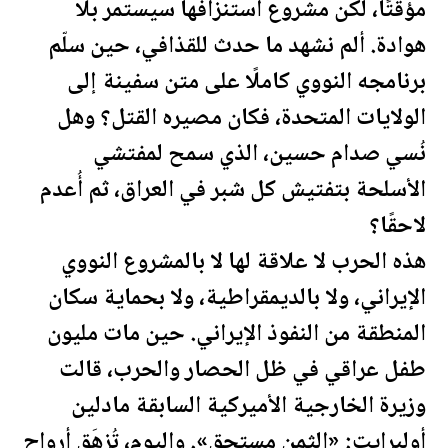
مؤقتًا، لكن مشروع استنزافها سيستمر بلا
هوادة. ألم نشهد ما حدث للقذافي، حين سلّم
برنامجه النووي كاملًا على متن سفينة إلى
الولايات المتحدة
، فكان مصيره القتل؟ وهل
نُسي صدام حسين، الذي سمح لمفتشي
الأسلحة بتفتيش كل شبر في
العراق
، ثم أُعدم
لاحقًا؟
هذه الحرب لا علاقة لها لا بالمشروع النووي
الإيراني، ولا بالديمقراطية، ولا بحماية سكان
المنطقة من النفوذ الإيراني. حين مات مليون
طفل عراقي في ظل الحصار والحرب، قالت
وزيرة الخارجية الأميركية السابقة مادلين
أولبرايت: «الثمن مستحق». واليوم، تُزهَق أرواح