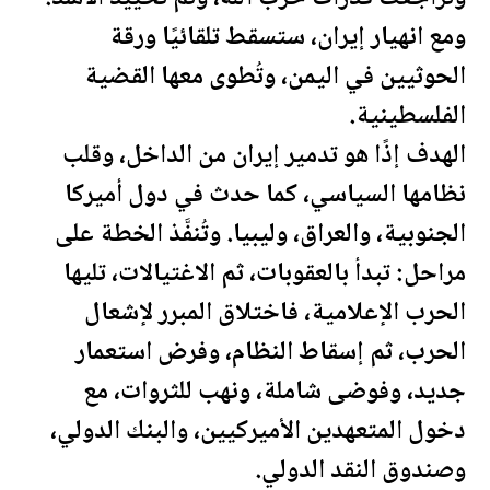
ومع انهيار إيران، ستسقط تلقائيًا ورقة
الحوثيين في
اليمن
، وتُطوى معها القضية
ال
فلسطين
ية.
الهدف إذًا هو تدمير إيران من الداخل، وقلب
نظامها السياسي، كما حدث في دول أميركا
الجنوبية، و
العراق
، و
ليبيا
. وتُنفَّذ الخطة على
مراحل: تبدأ بالعقوبات، ثم الاغتيالات، تليها
الحرب الإعلامية، فاختلاق المبرر لإشعال
الحرب، ثم إسقاط النظام، وفرض استعمار
جديد، وفوضى شاملة، ونهب للثروات، مع
دخول المتعهدين الأميركيين، والبنك الدولي،
وصندوق النقد الدولي.