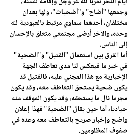
أيام النحر تقربا لله عز وجل وإقامة للسنة،
وجمعها "أضاح" و"أضحيات"، ولها بعدان
مختلفان، أحدهما سماوي مرتبط بالعبودية لله
وحده، والآخر أرضي مجتمعي متعلق بالإحسان
إلى الناس.
أما الفرق بين استعمال "القتيل" و"الضحية"
في خبر ما فيعكس لنا مدى تعاطف الجهة
الإخبارية مع هذا المجني عليه، فالقتيل قد
يكون ضحية يستحق التعاطف معه، وقد يكون
مجرما نال ما يستحقه، وقد يكون الموقف منه
حياديا، أما حين يقال "الضحية" فهذا إ
علان
واضح وإخبار صريح بالتعاطف معه وعده في
صفوف المظلومين.