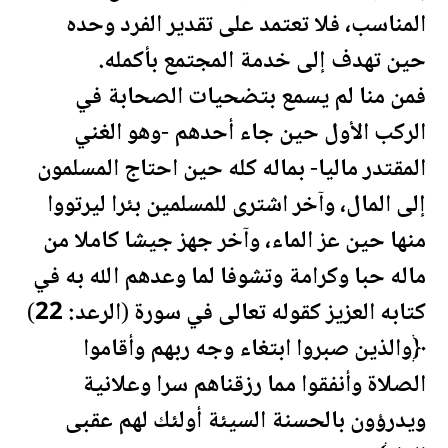
المناسب، فلا تعتمد على تقدير الفرد وحده
حين تهدف إلى خدمة المجتمع بأكمله.
فمن منا لم يسمع بتضحيات الصحابة في
الركب الأول حين جاء أحدهم -وهو الغني
المقتدر ماليا- بماله كله حين احتاج المسلمون
إلى
المال
، وآخر اشترى للمسلمين بئرا ليرتووا
منها حين عز الماء، وآخر جهز جيشا كاملا من
ماله حبا وكرامة وتشوفا لما وعدهم الله به في
كتابه العزيز كقوله تعالى في سورة (الرعد: 22)
﴿والذين صبروا ابتغاء وجه ربهم وأقاموا
الصلاة وأنفقوا مما رزقناهم سرا و
علان
ية
ويدرؤون بالحسنة السيئة أولئك لهم عقبى