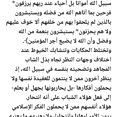
سبيل الله أمواتا بل أحياء عند ربهم يرزقون*
فرحين بما آتاهم الله من فضله ويستبشرون
بالذين لم يلحقوا بهم من خلفهم ألا خوف عليهم
ولا هم يحزنون* يستبشرون بنعمة من الله
وفضل وأن الله لا يضيع أجر المؤمنين﴾.
وتختلط الحكايات وتتشابك الخيوط عند
اختلاف وجهات النظر تجاه بذل الشاب
المجاهد وتضحيته بنفسه في سبيل الله، إذ
ينظر آخرون ممن لا ينتمون للعقيدة نفسها ولا
يحملون أفكارها -بل يحاربونها بجهل أو بعلم-
إلى فعل هؤلاء الشباب على أنه انتحار.
هؤلاء أنفسهم ممن لا يحملون الفكر الإسلامي
يرون الأمر إرهابا وانتحارا، ولا يعنيهم ما يعنيه