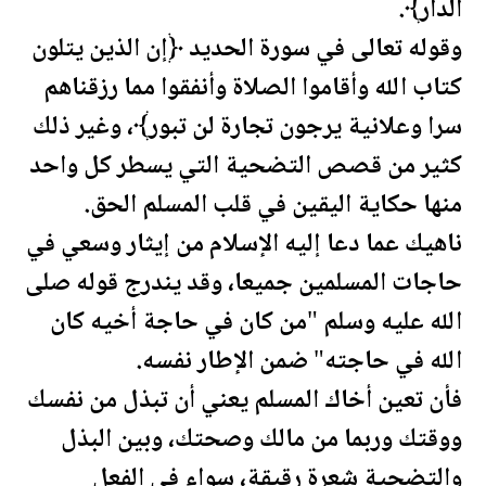
الدار﴾.
وقوله تعالى في سورة الحديد ﴿إن الذين يتلون
كتاب الله وأقاموا الصلاة وأنفقوا مما رزقناهم
سرا و
علان
ية يرجون تجارة لن تبور﴾، وغير ذلك
كثير من قصص التضحية التي يسطر كل واحد
منها حكاية اليقين في قلب المسلم الحق.
ناهيك عما دعا إليه الإسلام من إيثار وسعي في
حاجات المسلمين جميعا، وقد يندرج قوله صلى
الله عليه وسلم "من كان في حاجة أخيه كان
الله في حاجته" ضمن الإطار نفسه.
فأن تعين أخاك المسلم يعني أن تبذل من نفسك
ووقتك وربما من مالك وصحتك، وبين البذل
والتضحية شعرة رقيقة، سواء في الفعل