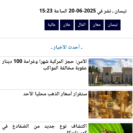
نيسان ـ نشر في 2025-06-20 الساعة 15:23
نيسان
معان
المال
علان
عالية
ـ أحدث الأخبار ـ
الأمن: حجز المركبة شهرا وغرامة 100 دينار
عقوبة مخالفة المواكب
ستقرار
أسعار الذهب
محليا الأحد
اكتشاف نوع جديد من الضفادع في
كوستاريكا