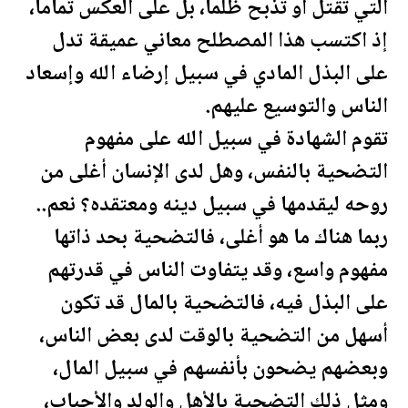
التي تقتل أو تذبح ظلما، بل على العكس تماما،
إذ اكتسب هذا المصطلح
معان
ي عميقة تدل
على البذل المادي في سبيل إرضاء الله وإسعاد
الناس والتوسيع عليهم.
تقوم الشهادة في سبيل الله على مفهوم
التضحية بالنفس، وهل لدى الإنسان أغلى من
روحه ليقدمها في سبيل دينه ومعتقده؟ نعم..
ربما هناك ما هو أغلى، فالتضحية بحد ذاتها
مفهوم واسع، وقد يتفاوت الناس في قدرتهم
على البذل فيه، فالتضحية ب
المال
قد تكون
أسهل من التضحية بالوقت لدى بعض الناس،
وبعضهم يضحون بأنفسهم في سبيل
المال
،
ومثل ذلك التضحية بالأهل والولد والأحباب،