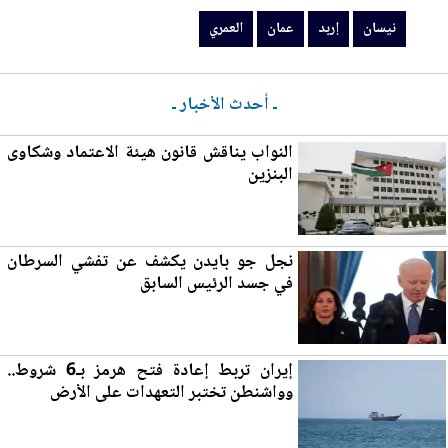
نيسان
إربد
عمان
العمري
ـ أحدث الأخبار ـ
النواب يناقش قانون هيئة الاعتماد وشكاوى
ا
لب
نزين
نجل جو بايدن يكشف عن تفشي السرطان
في جسد الرئيس السابق
إيران تربط إعادة فتح ه
رم
ز بـ6 شروط..
وواشنطن تختبر التعهدات على الأرض