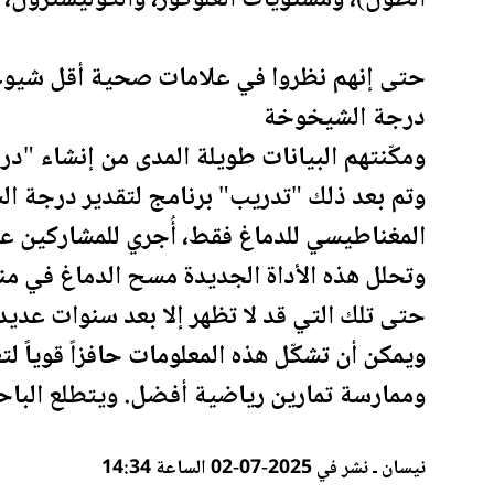
حتى إنهم نظروا في علامات صحية أقل شيوعاً
درجة الشيخوخة
ومكّنتهم البيانات طويلة المدى من إنشاء 
وتم بعد ذلك "تدريب" برنامج لتقدير درجة ا
المغناطيسي للدماغ فقط، أُجري للمشاركين عندما بلغو
وتحلل هذه الأداة
الجديدة
مسح الدماغ في منت
حتى تلك التي قد لا تظهر إلا بعد سنوات عديد
ويمكن أن تشكّل هذه المعلومات حافزاً قوياً ل
وممارسة تمارين رياضية أفضل. ويتطلع الباح
نيسان ـ نشر في 2025-07-02 الساعة 14:34