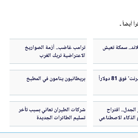
رأ أيضاً ـ
ند.. سمكة تعيش
ترامب غاضب.. أزمة الصواريخ
الاعتراضية تربك الغرب
وق 81 دولاراً
بريطانيون ينامون في المطبخ
 الجدل.. اقتراح
شركات الطيران تعاني بسبب تأخر
الذكاء الاصطناعي
تسليم الطائرات الجديدة