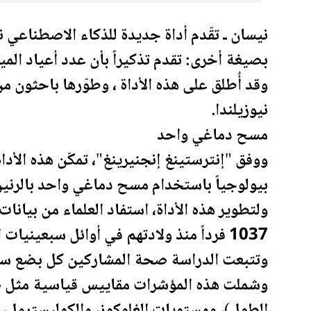
نيسان ـ تقّدم أداة جديدة للذكاء الاصطناعي نظر
بصيغة أخرى: تقدم تذكيراً بأن عدد أعياد الميلا
وقد أُطلق على هذه الأداة ، وطوّرها باحثون 
نيوزيلندا.
مسح دماغي واحد
ووفق "إنترستينغ إنجنيرينغ"، تمكّن هذه الأدا
بيولوجياً باستخدام مسح دماغي واحد بالرني
ولتطوير هذه الأداة، استفاد العلماء من بيانات
1037 فرداً منذ ولادتهم في أوائل سبعينيات القرن الماضي.
وتتبعت الدراسة
صحة
المشاركين كل بضع س
وشملت هذه المؤشرات مقاييس قياسية مثل ضغ
الطول)، ومستويات الغلوكوز، والكوليسترول، 