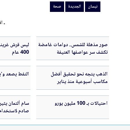
نيسان
الجديدة
صحة
ـ اق
صور مذهلة للشمس.. دوامات غامضة
ليس قرش غرينلا
تكشف سر عواصفها العنيفة
400 عام
الذهب يتجه نحو تحقيق أفضل
النفط يصعد و'برنت' ف
مكاسب أسبوعية منذ يناير
احتيالات بـ 100 مليون يورو
سام ألتمان يثير
صادم لاستخدام 