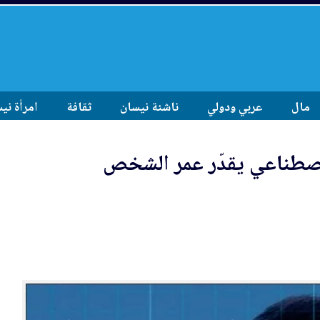
مال
عربي ودولي
ناشئة نيسان
ثقافة
امرأة ني
اصطنا
عي
يقدّر عمر الشخص