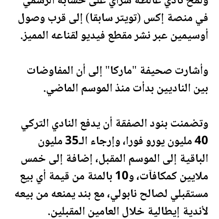
ولمح نادي غالطة سراي على حسابه الرسمي
في منصة إكس (تويتر سابقا) إلى قرب وصول
أوسيمين عبر نشر مقطع فيديو لقناعه المميز.
وأشارت
صحيفة
"ماركا" إلى أن المفاوضات
بين الناديين بدأت منذ الموسم الماضي.
وتضمنت بنود الصفقة أن يدفع النادي التركي
40 مليون يورو فورا، وإرجاء الـ35 مليون
الباقية إلى الموسم المقبل، إضافة إلى خمس
ملايين كمكافآت، و10 بالمئة من قيمة أي بيع
مس
تقبل
ي لصالح نابولي، مع بند يمنعه من بيعه
لأندية إيطالية خلال العامين المقبلين.