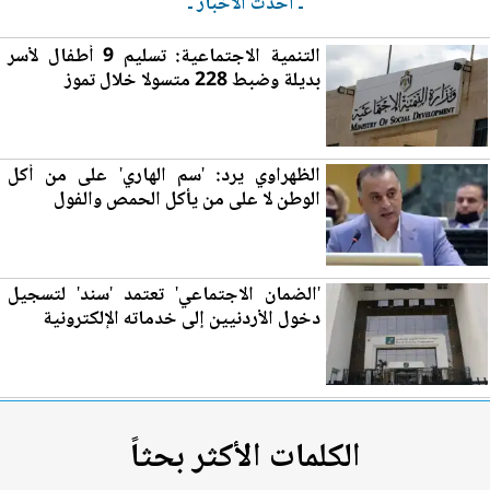
ـ أحدث الأخبار ـ
التنمية الاجتما
عي
ة: تسليم 9 أطفال لأسر
بديلة وضبط 228 متسولا خلال تموز
الظهراوي يرد: 'سم الهاري' على من أكل
الوطن لا على من يأكل الحمص والفول
'الضمان الاجتما
عي
' تعتمد 'سند' لتسجيل
دخول الأردنيين إلى خدماته الإلكترونية
الكلمات الأكثر بحثاً