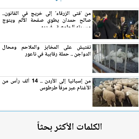
من 'فتى الزرقاء' إلى خريج في القانون..
صالح حمدان يطوي صفحة الألم ويتوج
مسيرته الجام
عي
ة.. فيديو
تفتيش على المخابز والملاحم ومحال
الدواجن .. حملة رقابية في
ناعور
من إسبانيا إلى
الأردن
.. 14 ألف رأس من
الأغنام عبر مرفأ طرطوس
الكلمات الأكثر بحثاً