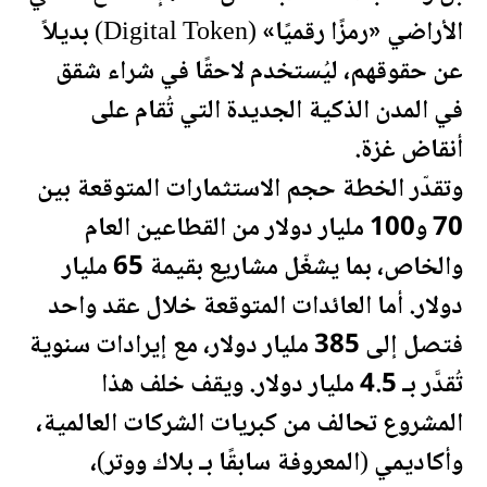
الأراضي «رمزًا رقميًا» (Digital Token) بديلاً
عن حقوقهم، ليُستخدم لاحقًا في شراء شقق
في المدن الذكية
الجديدة
التي تُقام على
أنقاض غزة.
وتقدّر الخطة حجم الاستثمارات المتوقعة بين
70 و100 مليار دولار من القطاعين العام
والخاص، بما يشغّل مشاريع بقيمة 65 مليار
دولار. أما العائدات المتوقعة خلال عقد واحد
فتصل إلى 385 مليار دولار، مع إيرادات سنوية
تُقدَّر بـ 4.5 مليار دولار. ويقف خلف هذا
المشروع تحالف من كبريات الشركات العالمية،
وأكاديمي (المعروفة سابقًا بـ بلاك ووتر)،