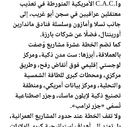
وC.A.C.I الأمريكية المتورطة في تعذيب
معتقلين عراقيين في سجن أبو غريب، إلى
جانب تسلا وأمازون وسلسلة فنادق ماندارين
أورينتال، فضلًا عن شركات بارزة.
كما تضم الخطة عشرة مشاريع وُصفت
بالعملاقة، أبرزها: ست مدن ذكية، ومركز
لوجستي إقليمي فوق أنقاض رفح، وطريق
مركزي، ومحطات كبرى للطاقة الشمسية
والتحلية، ومركز بيانات أمريكي، ومنطقة
تصنيع ذكية لإيلون ماسك، وجزر اصطناعية
تُسمّى «جزر
ترامب
».
ولا تقف الخطة عند حدود المشاريع العمرانية،
بل تمتد إلى أهداف استراتيجية كبرى للولايات