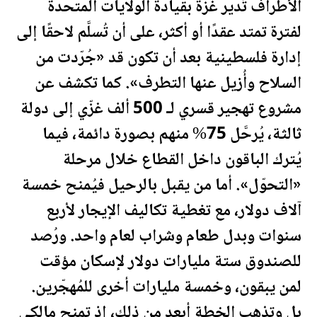
الأطراف تُدير غزة بقيادة
الولايات المتحدة
لفترة تمتد عقدًا أو أكثر، على أن تُسلَّم لاحقًا إلى
إدارة
فلسطين
ية بعد أن تكون قد «جُرّدت من
السلاح وأُزيل عنها التطرف». كما تكشف عن
مشروع تهجير قسري لـ 500 ألف غزّي إلى دولة
ثالثة، يُرحَّل 75% منهم بصورة دائمة، فيما
يُترك الباقون داخل القطاع خلال مرحلة
«التحوّل». أما من يقبل ب
الرحيل
فيُمنح خمسة
آلاف دولار، مع تغطية تكاليف الإيجار لأربع
سنوات وبدل طعام وشراب لعام واحد. ورُصد
للصندوق ستة مليارات دولار لإسكان مؤقت
لمن يبقون، وخمسة مليارات أخرى للمُهجّرين.
بل وتذهب الخطة أبعد من ذلك، إذ تمنح مالكي