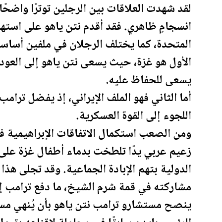
لقد شهدت العلاقات بين الرجلين توترًا واضحًا
انسجامٍ ظاهري. فقد أقدم نتن ياهو على است
المتحدة، كما يختلف الرجلان في ملفين أساس
الأول هو غزة، حيث يسعى نتن ياهو إلى العودة إ
يسعى للحفاظ عليه.
أما الثاني فهو الملف الإيراني، إذ يفضل
ترامب
اللجوء إلى القوة العسكرية.
ومن الصعب استكمال الاتفاقات الإبراهيمية 
زعيم عربي يدًا تلطخت بدماء أطفال غزة على
الدولية بتهم الإبادة الجماعية. وقد تجلى ه
مشاركته في قمة شرم الشيخ، ما دفع
ترامب
إل
ينصح مستشارو
ترامب
نتن ياهو بأن يُنهي مس