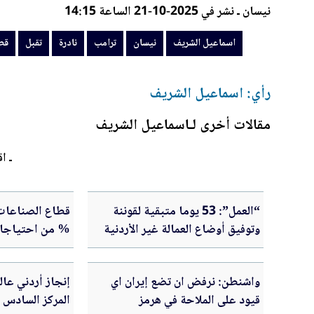
نيسان ـ نشر في 2025-10-21 الساعة 14:15
اسماعيل الشريف
نيسان
ترامب
نادرة
تقبل
قط
رأي: اسماعيل الشريف
مقالات أخرى لـاسماعيل الشريف
ـ اق
“العمل”: 53 يوما متبقية لقوننة
وتوفيق أوضاع العمالة غير الأردنية
% من احتياجات
المخالفة
واشنطن: نرفض ان تضع إيران اي
قيود على الملاحة في هرمز