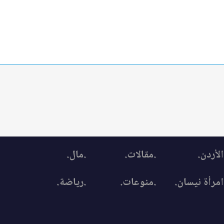
الأردن.
.مقالات.
.مال.
امرأة نيسان.
.منوعات.
.رياضة.