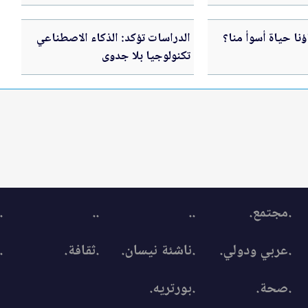
لبنان
نا حياة أسوأ منا؟
الدراسات تؤكد: الذكاء الاصطناعي
تكنولوجيا بلا جدوى
.مجتمع.
..
..
.
.عربي ودولي.
.ناشئة نيسان.
.ثقافة.
.
.صحة.
.بورتريه.