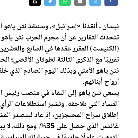
نيسان ـ أنقذنا «إسرائيل»، وسننقذ نتن ياهو ال
تتحدث التقارير عن أن مجرم الحرب نتن ياهو ي
(الكنيست) المقرر عقدها في السابع والعشرين م
تقريبًا مع الذكرى الثالثة لطوفان الأقصى؛ ال
نتن ياهو الأمني وبذلك اليوم الصادم الذي خل
أرواح أبنائهم.
يسعى نتن ياهو إلى البقاء في منصب رئيس ال
الفساد التي تلاحقه. وتشير استطلاعات الرأي
غانتس الذي حصل على 35%
التوقيت عاملًا حاسمًا في حساباته السياسية.