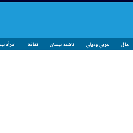
مال
عربي ودولي
ناشئة نيسان
ثقافة
امرأة ني