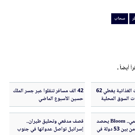
ر
سحاب
رأ أيضاً ـ
قطاع الصناعات الغذائية يغطي 62
42 الف مسافر تنقلوا عبر جسر الملك
 السوق المحلية
حسين الأسبوع الماضي
إنجاز أردني عالمي.. Bloom يحصد
قصف مدفعي وتحليق طيران..
المركز السادس من بين 53 دولة في
إسرائيل تواصل عدوانها في جنوب