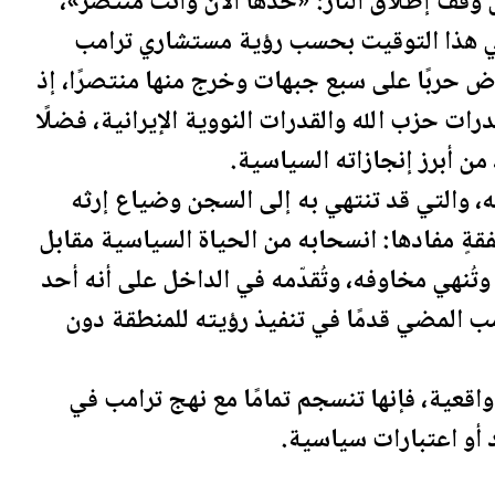
ل وقف إطلاق النار: «خذها الآن وأنت منتصر»،
ي هذا التوقيت بحسب رؤية مستشاري
ترامب
 حربًا على سبع جبهات وخرج منها منتصرًا، إذ
 حزب الله والقدرات النووية الإيرانية، فضلًا
قه، والتي قد تنتهي به إلى السجن وضياع إرثه
ٍ مفادها: ان
سحاب
ه من الحياة السياسية مقابل
تُنهي مخاوفه، وتُقدّمه في الداخل على أنه أحد
مب
المضي قدمًا في تنفيذ رؤيته للمنطقة دون
اقعية، فإنها تنسجم تمامًا مع نهج
ترامب
في
 أو اعتبارات سياسية.