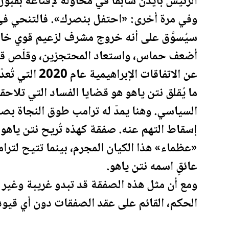
الرئيس بايدن سابقًا في محاولة لإقناعه بقبو
وفي مرة أخرى: «احتفل بنصرك». فالتنحي ف
سيُسوَّق على أنه خروج مشرف لزعيم قوي خاض
أضعف حماس، واستعاد المحتجزين، وقلّص قدرات
عن الاتفاقات الإبراهيمية عام 2020 التي تُعدّ من أبرز إنجازاته السياسية.
ما يُقلق نتن ياهو هو قضايا الفساد التي تلاح
السياسي. وهنا يمدّ له
ترامب
طوق النجاة بصفقة
إسقاط التهم عنه. صفقة كهذه تُريح نتن ياهو و
«عظماء» هذا الكيان المجرم، بينما تتيح ل
ترا
عائقٍ اسمه نتن ياهو.
ومع أن مثل هذه الصفقة قد تبدو غريبة وغير و
الحكم، القائم على عقد الصفقات دون أي قيود