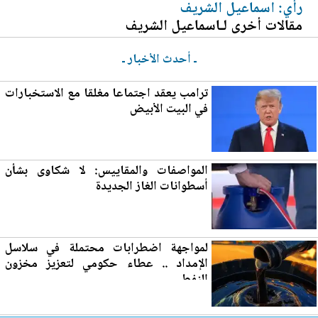
رأي: اسماعيل الشريف
مقالات أخرى لـاسماعيل الشريف
ـ أحدث الأخبار ـ
ترامب يعقد اجتماعا مغلقا مع الاستخبارات
في ا
لب
يت الأبيض
المواصفات والمقاييس: لا شكاوى بشأن
أسطوانات الغاز
الجديدة
لمواجهة اضطرابات محتملة في سلاسل
الإمداد .. عطاء حكومي لتع
زي
ز مخزون
النفط