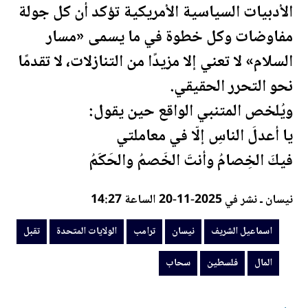
الأدبيات السياسية الأمريكية تؤكد أن كل جولة
مفاوضات وكل خطوة في ما يسمى «مسار
السلام» لا تعني إلا مزيدًا من التنازلات، لا تقدمًا
نحو التحرر الحقيقي.
ويُلخص المتنبي الواقع حين يقول:
يا أعدلَ الناسِ إلّا في معاملتي
فيكَ الخِصامُ وأنتَ الخَصمُ والحَكَمُ
نيسان ـ نشر في 2025-11-20 الساعة 14:27
اسماعيل الشريف
نيسان
ترامب
الولايات المتحدة
تقبل
المال
فلسطين
سحاب