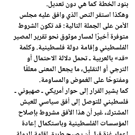
بنود الخطة كما هي دون تعديل.
وهكذا استقر النص الذي وافق عليه مجلس
الأمن على الجملة التالية: قد تكون الشروط
متوفرة أخيرًا لمسار موثوق نحو تقرير المصير
ال
فلسطين
ي وإقامة دولة
فلسطين
ية. وكلمة
«قد» بالعربية ـ تحمل دلالة الاحتمال أو
الترجي أو التقليل، ما يجعل المعنى معلقًا
ومفتوحًا على الغموض والمساومة.
كما يشير القرار إلى حوار أمريكي ـ صهيوني ـ
فلسطين
ي للتوصل إلى أفق سياسي للعيش
المشترك، غير أن هذا الأفق مشروط بإصلاح
المؤسسات ال
فلسطين
ية وباستكمال إعادة
إعمار غزة قبل أن يصبح طريق إقامة الدولة