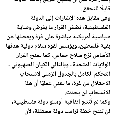
قابلًا للتحقق.
وفي مقابل هذه الإشارات إلى الدولة
ال
فلسطين
ية، تضمّن القرار ما يفرض وصاية
سياسية أمريكية مباشرة على غزة ويفصلها عن
بقية
فلسطين
، ويؤسس لقوة سلام دولية هدفها
الأساس نزع سلاح حماس. كما يمنح القرار
الولايات المتحدة
ـ وبالتالي الكيان الصهيوني ـ
التحكم الكامل بالجدول الزمني لان
سحاب
الاحتلال من غزة، ما يعني عمليًا أن هذا
الان
سحاب
لن يحدث.
وكما لم تُنتج اتفاقية أوسلو دولة
فلسطين
ية،
لن تنتج خطة
ترامب
دولة مستقلة، لأن