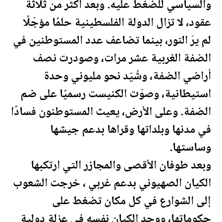
والسياسي للضغط عليه. وبعد أكثر من ثلاثة
عقود، لا تزال الدولة ال
فلسطين
ية حلمًا مؤجّلًا
لم يرَ النور، بينما تضاعف عدد المستوطنين في
الضفة الغربية عشر مرات، وصودرت نصف
أراضي الضفة، وشُيّد نحو مليوني وحدة
استيطانية، وصوّت الكنيست رسميًا على ضم
الضفة. وعلى الأرض، يعيث المستوطنون فسادًا
في مدنها وبلداتها وقراها بدعم جيشها
وساستها.
وبعد طوفان الأقصى والمجازر التي ارتكبها
الكيان الصهيوني بدعم غربي ، خرجت الشعوب
إلى الشوارع في كل مكان تضغط على
حكوماتها، ووجد الكيان نفسه في عزلة دولية