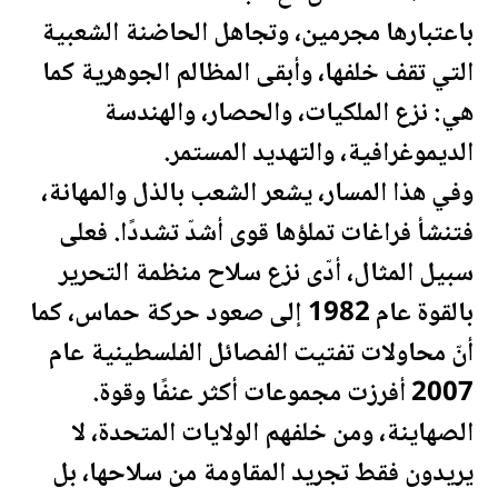
باعتبارها مجرمين، وتجاهل الحاضنة الشعبية
التي تقف خلفها، وأبقى المظالم الجوهرية كما
هي: نزع الملكيات، والحصار، والهندسة
الديموغرافية، والتهديد المستمر.
وفي هذا المسار، يشعر الشعب بالذل والمهانة،
فتنشأ فراغات تملؤها قوى أشدّ تشددًا. فعلى
سبيل المثال، أدّى نزع سلاح منظمة التحرير
بالقوة عام 1982 إلى صعود حركة حماس، كما
أنّ محاولات تفتيت الفصائل ال
فلسطين
ية عام
2007 أفرزت مجموعات أكثر عنفًا وقوة.
الصهاينة، ومن خلفهم
الولايات المتحدة
، لا
يريدون فقط تجريد المقاومة من سلاحها، بل