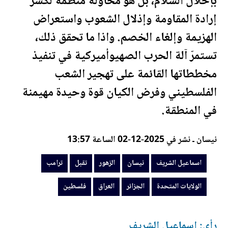
بإحلال السلام، بل هو محاولة منظّمة لكسر
إرادة المقاومة وإذلال الشعوب واستعراض
الهزيمة وإلغاء الخصم. واذا ما تحقق ذلك،
تستمرّ آلة الحرب الصهيوأميركية في تنفيذ
مخططاتها القائمة على تهجير الشعب
ال
فلسطين
ي وفرض الكيان قوة وحيدة مهيمنة
في المنطقة.
نيسان ـ نشر في 2025-12-02 الساعة 13:57
اسماعيل الشريف
نيسان
الزهور
تقبل
ترامب
الولايات المتحدة
الجزائر
العراق
فلسطين
رأي: اسماعيل الشريف