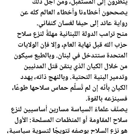
ينظرون إلى المس
تقبل
، ومن أجل ذلك
يصححون أخطاءنا وأخطاء العالم كله عن
رواية عائد إلى حيفا لغسان كنفاني.
منح
ترامب
الدولة اللبنانية مهلةً لنزع سلاح
حزب الله قبل نهاية العام، وإلا فإن
الولايات
المتحدة
ستتدخل في لبنان. وبالطبع سيكون
من خلال الكيان الذي يتقن قتل المدنيين
وتدمير البنية التحتية. وبالنهج ذاته، يهدد
الكيان بأنّه إن لم تُسلِّم حماس سلاحها طوعًا،
فسينزعه بالقوة.
يصنّف علماءُ السياسة مسارين أساسيين لنزع
سلاح المقاومة أو المنظمات المسلحة: الأول
هو نزع السلاح بوصفه تتويجًا لتسوية سياسية،