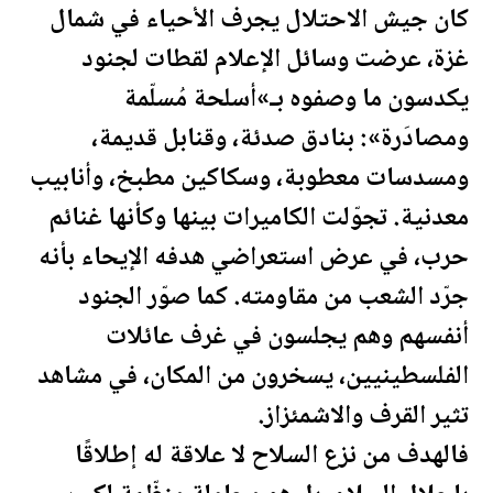
كان جيش الاحتلال يجرف الأحياء في شمال
غزة، عرضت وسائل الإعلام لقطات لجنود
يكدسون ما وصفوه بـ»أسلحة مُسلّمة
ومصادَرة»: بنادق صدئة، وقنابل قديمة،
ومسدسات معطوبة، وسكاكين مطبخ، وأنابيب
معدنية. تجوّلت الكاميرات بينها وكأنها غنائم
حرب، في عرض استعراضي هدفه الإيحاء بأنه
جرّد الشعب من مقاومته. كما صوّر الجنود
أنفسهم وهم يجلسون في غرف عائلات
ال
فلسطين
يين، يسخرون من المكان، في مشاهد
تثير القرف والاشمئزاز.
فالهدف من نزع السلاح لا علاقة له إطلاقًا