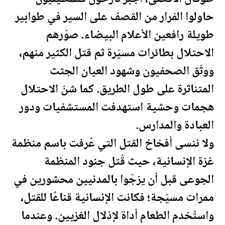
حاولوا الفرار من القصف على السير في طوابير
طويلة رافعين الأعلام البيضاء. صوّرهم
الاحتلال بطائرات مسيّرة ثم قتل الكثير منهم،
ووثّق الصحفيون وشهود العيان الجثث
المتناثرة على طول الطريق. كما شنّ الاحتلال
هجمات وحشية استهدفت المستشفيات ودور
العبادة والمدارس.
ولا ننسى أفخاخ القتل التي عُرفت باسم منظمة
غزة الإنسانية، حيث قُتل جنود المنظمة
الجوعى قبل أن يزجّوا بالمدنيين محشورين في
ممرات مسيّجة؛ فكانت الإنسانية قناعًا للقتل،
واستُخدم الطعام أداة لإذلال الغزيين. وعندما