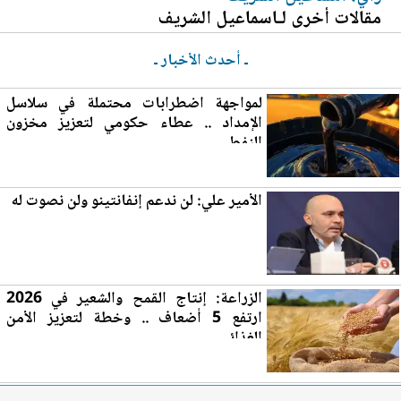
مقالات أخرى لـاسماعيل الشريف
ـ أحدث الأخبار ـ
لمواجهة اضطرابات محتملة في سلاسل
الإمداد .. عطاء حكومي لتع
زي
ز مخزون
النفط
الأمير علي: لن ندعم إنفانتينو ولن نصوت له
الزراعة: إنتاج القمح والش
عي
ر في 2026
ارتفع 5 أضعاف .. وخطة لتعزيز الأمن
الغذائي