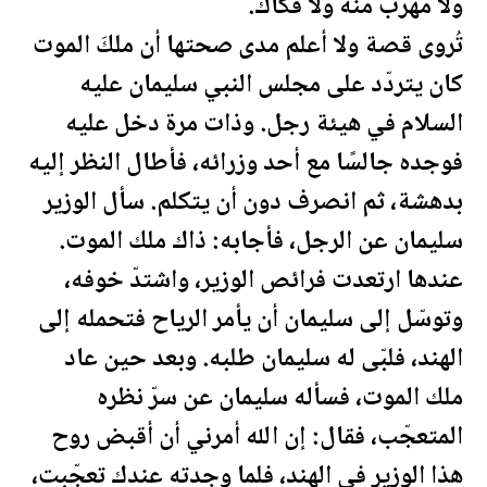
ولا مهربَ منه ولا فكاك.
تُروى قصة ولا أعلم مدى صحتها أن ملكَ الموت
كان يتردّد على مجلس النبي سليمان عليه
السلام في هيئة رجل. وذات مرة دخل عليه
فوجده جالسًا مع أحد وزرائه، فأطال النظر إليه
بدهشة، ثم انصرف دون أن يتكلم. سأل الوزير
سليمان عن الرجل، فأجابه: ذاك ملك الموت.
عندها ارتعدت فرائص الوزير، واشتدّ خوفه،
وتوسّل إلى سليمان أن يأمر الرياح فتحمله إلى
الهند، فلبّى له سليمان طلبه. وبعد حين عاد
ملك الموت، فسأله سليمان عن سرّ نظره
المتعجّب، فقال: إن الله أمرني أن أقبض روح
هذا الوزير في الهند، فلما وجدته عندك تعجّبت،