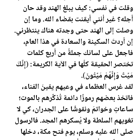
وقلت في نفسي: كيف يبلغ الهند وقد حان
أجله؟ غير أنني أيقنت بقضاء الله. وما إن
وصلت إلى الهند حتى وجدته هناك ينتظرني.
إن أردتَ السكينة والسعادة في هذا العام،
فاجعل على لسانك جملةً من أربع كلمات
تختصر الحقيقة كلّها في الآية ال
كريمة
: (إِنَّكَ
مَيِّتٌ وَإِنَّهُمْ مَيِّتُونَ).
لقد غرس العظماء في وعيهم يقينَ الفناء،
فاتخذ بعضهم رموزًا دائمة تُذكِّرهم بالموت؛
ساعاتٍ وخواتمَ ونقوشًا على الجدران، كي لا
تغويهم السلطة ولا يُسكرهم المجد. فالرسول
صلى الله عليه وسلم، يوم فتح مكة، دخلها