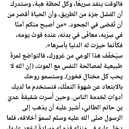
فالوقت ينفد سريعًا، وكل
لحظة
هِبة، وستدرك
أن الفشل جزءٌ من الطريق، وأن الحياة أقصر من
أن تُقضى في الجحود. «من أصبح منكم آمنًا
في سِرْبه، معافًى في بدنه، عنده قوتُ يومه،
فكأنما حيزت له الدنيا بأسرها».
سيُخفِّف هذا الوعي من غرورك، فالتواضع ثمرةٌ
طبيعية لمصالحة النفس مع الموت، (إن الله لا
يحب كل مختالٍ فخور). وستسمو روحك
بالابتعاد عن شهوة التملّك، فتستخدم ما لديك
أدواتٍ لخدمة الناس. وحين أُسرت شقيقةُ عديّ
بن
حاتم
الطائي، أُشير عليه أن يذهب إلى
الرسول صلى الله عليه وسلم لسموّ أخلاقه، فلما
دخل عليه في منزله قدّم له وسادةً ليقعد عليها،