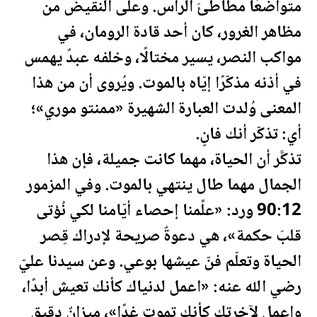
متواضعًا مطأطئَ الرأس. وعلى النقيض من
مظاهر الغرور، كان أحد قادة الرومان، في
مواكب النصر، يسير مختالًا، وخلفه عبدٌ يهمس
في أذنه مذكّرًا إيّاه بالموت. ويُروى أن من هذا
المعنى وُلدت العبارة الشهيرة «ممنتو موري»؛
أي: تذكّر أنك فانٍ.
تذكَّر أن الحياة، مهما كانت جميلة، فإن هذا
الجمال مهما طال ينتهي بالموت. وفي المزمور
90:12 ورد: «علِّمنا إحصاء أيّامنا لكي نُؤتى
قلبَ حكمة»، هي دعوةٌ صريحة لإدراك قِصر
الحياة وتعلّم فنّ عيشها بوعي. وعن سيدنا عليّ
رضي الله عنه: «اعمل لدنياك كأنك تعيش أبدًا،
واعمل لآخرتك كأنك تموت غدًا»، ميزانٌ دقيق