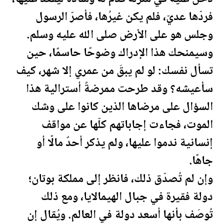
فردّها عديّ، فلم يكن غيرُها، فأصرّ الرسول
وجلس هو على الأرض صلى الله عليه وسلم.
وسيمنحك هذا الإدراك وضوحًا حاسمًا، حين
تسأل نفسك: لو لم يبقَ من عمري إلا شهر، كيف
سأعيشه؟ وقد طرحت ممرضةٌ أسترالية هذا
السؤال على مرضاها الذين كانوا على وشك
الموت، فجاءت إجاباتهم كلّها عن مواقف
إنسانية ندموا عليها، ولم يذكر أحدٌ مالًا أو
جاهًا.
وإن لم تُصدّق ذلك، فانظر إلى مملكة بوتان؛
دولة فقيرة في جبال الهيمالايا، ومع ذلك
تُوصَف بأنها أسعد دولة في العالم. ويُقال إن