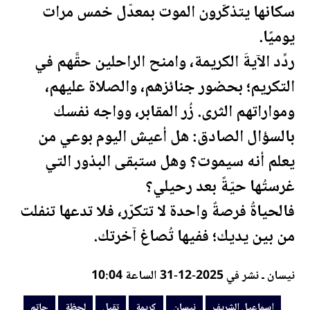
سكانها يتذكّرون الموت بمعدّل خمس مرات
يوميًا.
ردِّد الآيةَ ال
كريمة
، وامنح الراحلين حقَّهم في
التكريم؛ بحضور جنائزهم، والصلاة عليهم،
ومواراتهم الثرى. زُر المقابر، وواجه نفسك
بالسؤال الصادق: هل أعيش اليوم بوعي من
يعلم أنه سيموت؟ وهل ستبقى البذور التي
غرستُها حيّةً بعد رحيلي؟
فالحياةُ فرصةٌ واحدة لا تتكرّر، فلا تدعها تنفلت
من بين يديك؛ ففيها تُصاغ آخرتك.
نيسان ـ نشر في 2025-12-31 الساعة 10:04
اسماعيل الشريف
نيسان
كريمة
تقبل
لحظة
حاتم