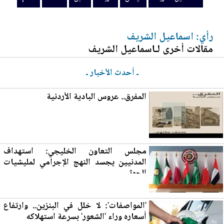
رأي: اسماعيل الشريف
مقالات أخرى لـاسماعيل الشريف
ـ أحدث الأخبار ـ
المفرق
.. عروس البادية الأردنية
مجلس التعاون الخليجي: استهداف
المدنيين يجسد النهج الإجرامي لمليشيات
الحوثي
'المواصفات': لا خلل في ا
لب
نزين.. وارتفاع
أسعاره وراء 'الشعور' بسرعة استهلاكه