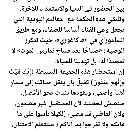
بين الحضور في الدنيا والاستعداد للآخرة.
وتلتقي هذه الحكمة مع التعاليم البوذية التي
تجعل وعي الفناء أساسًا للصفاء، ومع طريق
الساموراي في «هاكاغوري»، حيث تتكرر
الوصية: «صباحًا بعد صباح نمارس الموت» لا
تمجيدًا له، بل تهذيبًا للحياة.
إن استحضار هذه الحقيقة البسيطة (إِنَّكَ مَيِّتٌ
وَإِنَّهُمْ مَيِّتُونَ) كفيلٌ بأن ينقل حياتك إلى مسارٍ
أهدأ وأصفى، ويقودها بثباتٍ نحو الأفضل.
ستعيش لحظتك لأن المس
تقبل
غير مضمون،
ولأن الماضي قد مضى، (لكيلا تأسوا على ما
فاتكم ولا تفرحوا بما آتاكم). ستتعلّم الامتنان،