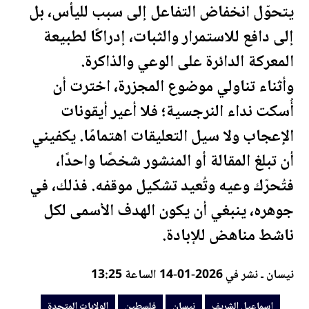
يتحوّل انخفاض التفاعل إلى سبب لليأس، بل
إلى دافع للاستمرار والثبات، إدراكًا لطبيعة
المعركة الدائرة على الوعي والذاكرة.
وأثناء تناولي موضوع المجزرة، اخترت أن
أُسكت نداء النرجسية؛ فلا أعير أيقونات
الإعجاب ولا سيل التعليقات اهتمامًا. يكفيني
أن تبلغ المقالة أو المنشور شخصًا واحدًا،
فتُحرّك وعيه وتُعيد تشكيل موقفه. فذلك، في
جوهره، ينبغي أن يكون الهدف الأسمى لكل
ناشط مناهض للإبادة.
نيسان ـ نشر في 2026-01-14 الساعة 13:25
اسماعيل الشريف
نيسان
فلسطين
الولايات المتحدة