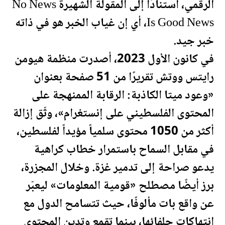
الرقمي، استنادًا إلى المقولة الشهيرة No News
Is Good News، أي إن غياب الخبر هو في ذاته
خبر جيد.
في كانون الأول 2023، أصدرت منظمة هيومن
رايتس ووتش تقريرًا من 51 صفحة بعنوان
«وعود ميتا الكاذبة: الرقابة الممنهجة على
المحتوى ال
فلسطين
ي على إنستغرام»، وثّق إزالة
أكثر من 1050 محتوى سلمياً مؤيداً ل
فلسطين
،
في مقابل السماح باستمرار خطاب كراهية
يدعو صراحة إلى تدمير غزة. وخلال المجزرة،
برز أيضًا مصطلح «قومية المعلومات» ليعبّر
عن واقع بات مألوفًا، حيث تتسامح الدول مع
انتهاكات حلفائها، بينما تقمع وتدين المحتوى