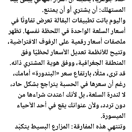
المستهلك: أن يشتري أو أن يمتنع.
واليوم باتت تطبيقات البقالة تعرض تفاوتًا في
أسعار السلعة الواحدة في ال
لحظة
نفسها. تظهر
ملصقات أسعار رقمية على الرفوف الافتراضية،
وتتيح للأنظمة تعديل الأسعار لحظيًا وفق
المنطقة الجغرافية، ووفق هوية المشتري ذاته.
قد ترى، مثلًا، بارتفاع سعر «البندورة» أمامك،
رغم أن سعرها في الحسبة يتراجع بشكل حاد،
لا لندرة السلعة، بل لأنك اعتدت شراءها من
دون تردد، ولأن عنوانك يقع في أحد الأحياء
الميسورة.
وتنتهي هذه المفارقة:
المزار
ع البسيط يتكبّد