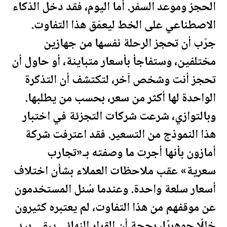
الحجز وموعد السفر. أما اليوم، فقد دخل الذكاء
الاصطناعي على الخط ليعمّق هذا التفاوت.
جرّب أن تحجز الرحلة نفسها من جهازين
مختلفين، وستفاجأ بأسعار متباينة، أو حاول أن
تحجز أنت وشخص آخر، لتكتشف أن التذكرة
الواحدة لها أكثر من سعر، بحسب من يطلبها.
وبالتوازي، شرعت شركات التجزئة في اختبار
هذا النموذج من التسعير. فقد اعترفت شركة
أمازون بأنها أجرت ما وصفته بـ«تجارب
سعرية» عقب ملاحظات العملاء بشأن اختلاف
أسعار سلعة واحدة. وعندما سُئل المستخدمون
عن موقفهم من هذا التفاوت، لم يعتبره كثيرون
خللًا جوهريًا، بحجة أن القرار النهائي يبقى بيد