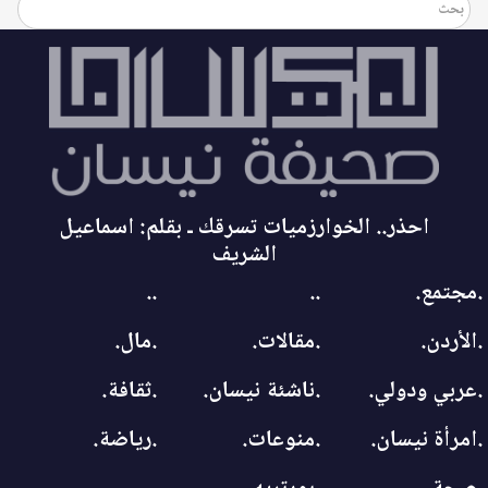
احذر.. الخوارزميات تسرقك ـ بقلم: اسماعيل
الشريف
.مجتمع.
..
..
.الأردن.
.مقالات.
.مال.
.عربي ودولي.
.ناشئة نيسان.
.ثقافة.
.امرأة نيسان.
.منوعات.
.رياضة.