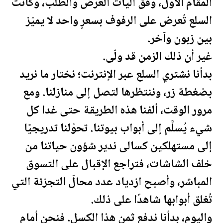
المقام الأول، وفق آليات العرض والطلب، وكانت
السلع تُعرض على الرفوف بسعرٍ واحد لا يميّز
بين زبون وآخر.
غير أن ذلك الزمن قد ولّى.
بدأنا نشتري السلع عبر الإنترنت؛ نختار ما نريد
بضغطة زر، وننتظرها لتصل إلى منازلنا. ومع
مرور الوقت، ألفنا هذه الطريقة حتى غدا كل
شيء يُسلَّم إلى أبواب بيوتنا. تحوّلنا تدريجيًا
إلى مستهلكين كسالى ندير شؤون حياتنا من
خلف الشاشات، فتراجع الإقبال على التسوق
المباشر، وأصبح ازدياد عدد محالّ التجزئة التي
تُغلق أبوابها شاهدًا على ذلك.
واليوم، بدأنا ندفع ثمن هذا الكسل. فنحن أمام