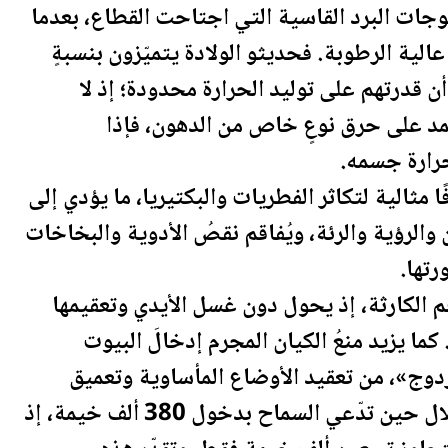
ات البرد القاسية التي اجتاحت القطاع، بعدما
عالية
الرطوبة. فحديثو الولادة يتميّزون بنسبةٍ
ن قدرتهم على توليد الحرارة محدودة؛ إذ لا
مد على حرق نوعٍ خاص من الدهون، فإذا
رارة جسمه.
ا مثالية لتكاثر الفطريات والبكتيريا، ما يؤدي إلى
 والرؤية والرئة، ويُفاقم نقصُ الأدوية والبخاخات
رتها.
قم الكارثة، إذ يحول دون غسل الأيدي وتعقيمها
ما يزيد منعُ الكيان المجرم إدخالَ البيوت
مزدوج»، من تعقيد الأوضاع المأساوية وتعميق
آثارها. وفي هذا السياق، تكذب سلطاتُ الاحتلال حين تدّعي السماح بدخول 380 ألف خيمة، إذ