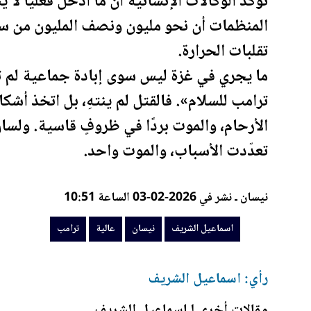
تؤكد الوكالات الإنسانية أن ما أُدخل فعليًا ل
المنظمات أن نحو مليون ونصف المليون من س
تقلبات الحرارة.
ما يجري في غزة ليس سوى إبادة جماعية لم تت
ترامب
للسلام». فالقتل لم ينتهِ، بل اتخذ أشك
الأرحام، والموت بردًا في ظروفٍ قاسية. ولسان
تعدّدت الأسباب، والموت واحد.
نيسان ـ نشر في 2026-02-03 الساعة 10:51
اسماعيل الشريف
نيسان
عالية
ترامب
رأي: اسماعيل الشريف
مقالات أخرى لـاسماعيل الشريف