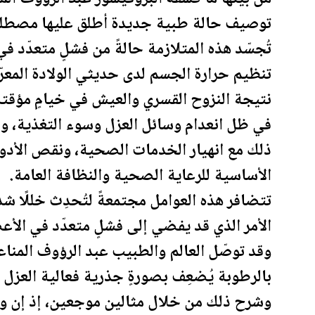
توصيف حالة طبية جديدة أطلق عليها مصطلح 
تُجسّد هذه المتلازمة حالةً من فشلٍ متعدّد ف
تنظيم حرارة الجسم لدى حديثي الولادة المعر
نتيجة النزوح القسري والعيش في خيامٍ مؤقتة
في ظل انعدام وسائل العزل وسوء التغذية، ولا
ذلك مع انهيار الخدمات الصحية، ونقص الأدوي
الأساسية للرعاية الصحية والنظافة العامة.
تتضافر هذه العوامل مجتمعةً لتُحدِث خللًا ش
الأمر الذي قد يفضي إلى فشلٍ متعدّد في الأعض
وقد توصّل العالم والطبيب عبد الرؤوف المناع
بالرطوبة يُضعِف بصورةٍ جذرية ف
عالية
العزل ا
وشرح ذلك من خلال مثالين موجعين، إذ إن وف