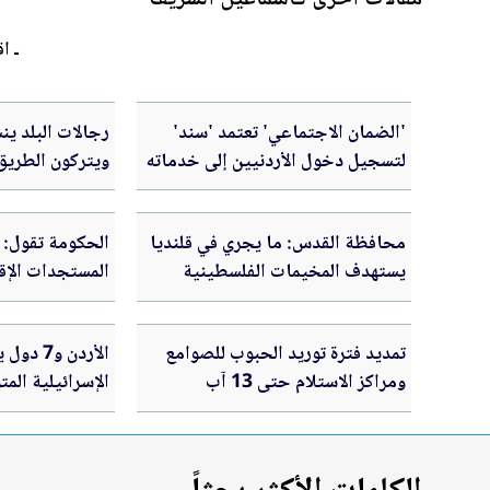
ـ اق
'الضمان الاجتماعي' تعتمد 'سند'
رجالات البلد ي
لتسجيل دخول الأردنيين إلى خدماته
ويتركون الطريق
الإلكترونية
محافظة القدس: ما يجري في قلنديا
الحكومة تقول: ا
يستهدف المخيمات الفلسطينية
المستجدات الإق
وقضية اللاجئين
ومتوازن
تمديد فترة توريد الحبوب للصوامع
الأردن و
ومراكز الاستلام حتى 13 آب
الإسرائيلية الم