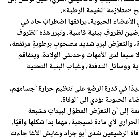
«متلازمة الخيمة الرطبة».
ي الأعضاء الحيوية، يرافقها اضطرابٌ حاد في
ّضين لظروفٍ بيئية قاسية. وتبرز هذه الظروف
، والتعرّض لبردٍ شديد مصحوبٍ برطوبةٍ مرتفعة،
 سيما لدى الأمهات وحديثي الولادة. ويتفاقم
ة ووسائل التدفئة، وغياب البنية التحتية
ديدًا في قدرة الرضّع على تنظيم حرارة أجسامهم،
اء الحيوية تؤدي الى الوفاة.
مة إلى أن التعرّض المطوّل لبيئاتٍ مشبعة
لحراري لأي مادة نسيجية، مهما بدا شكلها واقيًا.
اة الرضيعين شذى أبو جراد وعايش الأغا جاءت