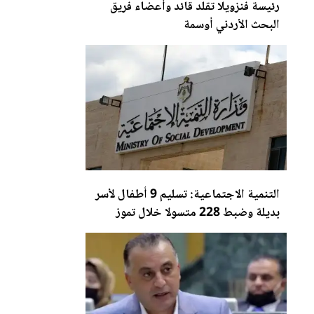
رئيسة فنزويلا تقلد قائد وأعضاء فريق
ا
لب
حث الأردني أوسمة
التنمية الاجتما
عي
ة: تسليم 9 أطفال لأسر
بديلة وضبط 228 متسولا خلال تموز