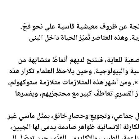
ناتجة عن ظروف معيشية قاسية على نحوٍ فجّ.
 وهذه العناصر تُميِّز الحياة داخل البنى
بة للغاية، فتنتج لديهم أنماطٌ متشابهة من
ية والبيولوجية. وحين يلاحظ العلماء تكرار هذه
ة». ومن أشهر هذه المتلازمات متلازمة ستوكهولم،
از القسري تعاطفٌ كبير مع محتجزيهم، ويفسرها
ٍ جماعي، وتجويعٍ وحصارٍ خانق، يمثّل مآسي غير
ارثة الإنسانية ظواهر صادمة يدمى لها الجبين،
ناعمة، الطبيب والأكاديمي الغزّي، حين توصّل إلى