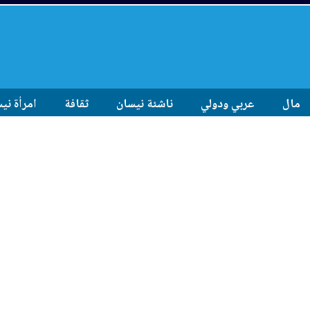
مال
عربي ودولي
ناشئة نيسان
ثقافة
امرأة ني