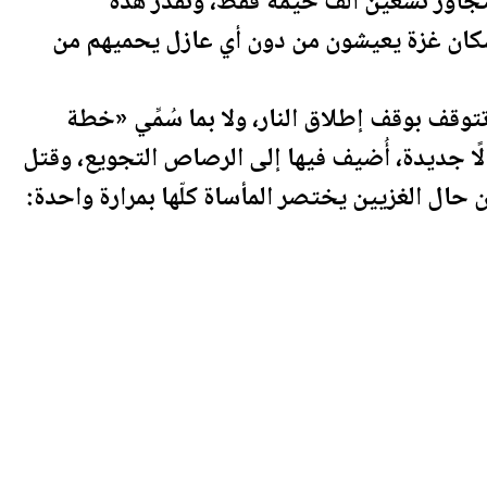
ا يتجاوز تسعين ألف خيمة فقط، وتقدّر هذه
كان غزة يعيشون من دون أي عازل يحميهم من
وقف بوقف إطلاق النار، ولا بما سُمِّي «خطة
الًا جديدة، أُضيف فيها إلى الرصاص التجويع، وقتل
 حال الغزيين يختصر المأساة كلّها بمرارة واحدة: