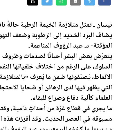
نيسان ـ تمثل متلازمة الخيمة الرطبة حالةً 
يضاف البرد الشديد إلى الرطوبة وضعف التهوية.
المؤقتة- د. عبد الرؤوف المناعمة.
يتعرّض بعض البشر أحيانًا لصدمات وظروف صع
السلوك، على الرغم من اختلاف خلفياتها النفس
الأنماط، يُصنّفونها ضمن ما يُعرف «بالمتلازم
التي يظهر فيها لدى الرهائن أو ضحايا الاحتج
العلماء كآلية دفاع وصراع للبقاء.
ما يجري في قطاع غزة من أحداثٍ دامية، وقتل
مسبوقة في العصر الحديث. وقد أفرزت هذه الك
من بينها ما كشفه البروفيسور عبد الرؤوف الم