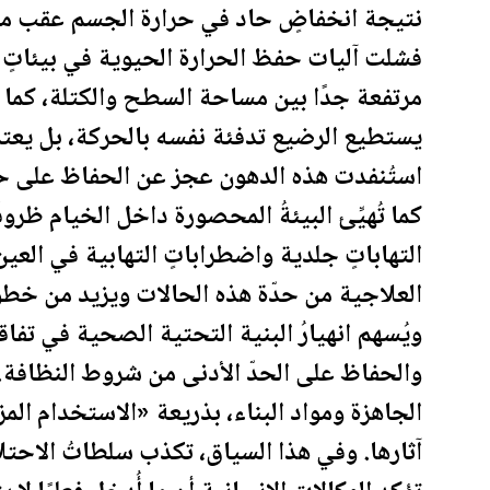
نتيجة انخفاضٍ حاد في حرارة الجسم عقب موج
فشلت آليات حفظ الحرارة الحيوية في بيئاتٍ
مرتفعة جدًا بين مساحة السطح والكتلة، كما أ
يستطيع الرضيع تدفئة نفسه بالحركة، بل يعت
استُنفدت هذه الدهون عجز عن الحفاظ على ح
كما تُهيِّئ البيئةُ المحصورة داخل الخيام ظروفً
التهاباتٍ جلدية واضطراباتٍ التهابية في العين
العلاجية من حدّة هذه الحالات ويزيد من خطو
ويُسهم انهيارُ البنية التحتية الصحية في تفا
والحفاظ على الحدّ الأدنى من شروط النظافة. ك
الجاهزة ومواد البناء، بذريعة «الاستخدام ال