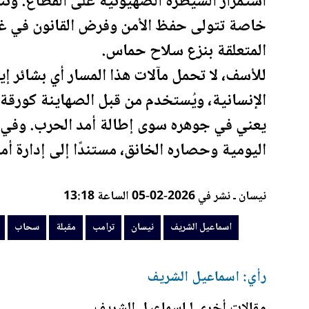
استمرار السيطرة الصهيونية على القطاع. ونت
خاصة تتولى حفظ الأمن وفرض القانون في غزة،
المتعلقة بنزع سلاح حماس.
للأسف، لا تحمل مآلات هذا المسار أي بشائر إ
الإنسانية، ويُستخدم من قبل الصهاينة كورقة 
يعني في جوهره سوى إطالة أمد الحرب. وفي س
ال
يومية
وحصاره الخانق، مستندًا إلى إدارة أم
نيسان ـ نشر في 2026-02-05 الساعة 13:18
اسماعيل الشريف
نيسان
ترامب
مقبلة
سحاب
رأي: اسماعيل الشريف
مقالات أخرى لـاسماعيل الشريف