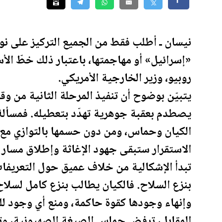
نيسان ـ أطلب فقط من الجميع التركيز على نو
«إسرائيل» أو مهاجمتها، باعتبار ذلك خطّ الأ
روبيو، وزير الخارجية الأمريكي.
يتبيّن بوضوح أن تنفيذ المرحلة الثانية من و
يصطدم بعقبة جوهرية تهدّد بتعطيله. فمسألة
الكيان وحماس، ومن دون حسمها بالتوازي مع ا
الاستقرار ستبقى جهود الإغاثة وإطلاق مسار إ
تبدأ الإشكالية من خلاف عميق حول التعريفا
بنزع السلاح. فالكيان يطالب بنزع كامل لسلا
وإنهاء وجودها كقوة حاكمة، ومنع أي وجود للس
المقابل، ترفض حماس الصيغة الصهيونية، وتعت