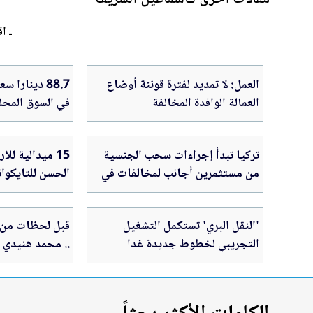
ـ اق
العمل: لا تمديد لفترة قوننة أوضاع
العمالة الوافدة المخالفة
في السوق المحل
تركيا تبدأ إجراءات سحب الجنسية
15 ميدالية لل
من مستثمرين أجانب لمخالفات في
الحسن للتايكوان
ملفاتهم
'النقل البري' تستكمل التشغيل
قبل لحظات من 
التجريبي لخطوط جديدة غدا
.. محمد هنيدي 