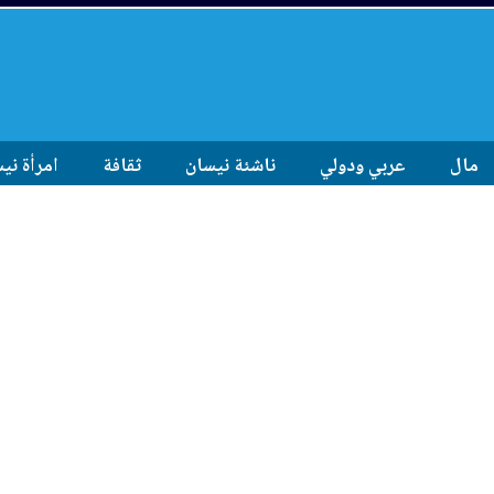
مال
عربي ودولي
ناشئة نيسان
ثقافة
امرأة ني