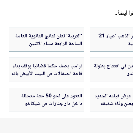
رأ أيضاً ـ
88.7 دينارا سعر الذهب 'عيار 21'
'التربية' تعلن نتائج الثانوية العامة
ية
الساعة الرابعة مساء الاثنين
أردن في افتتاح بطولة
ترامب يصف حكما قضائيا بوقف بناء
دو
قاعة احتفالات في البيت الأبيض بأنه
'عار وطني'
عرض فيلمه الجديد
العثور على نحو 50 جثة متحللة
يعلن وفاة شقيقه
داخل دار جنازات في شيكاغو