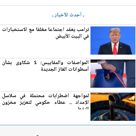
ـ أحدث الأخبار ـ
ترامب يعقد اجتماعا مغلقا مع الاستخبارات
في ا
لب
يت الأبيض
المواصفات والمقاييس: لا شكاوى بشأن
أسطوانات الغاز
الجديدة
لمواجهة اضطرابات محتملة في سلاسل
الإمداد .. عطاء حكومي لتع
زي
ز مخزون
النفط