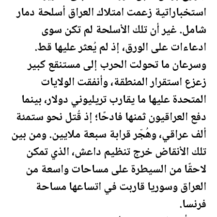
استخباراتية زعمت امتلاك
العراق
أسلحة دمار
شامل. غير أن تلك الأسلحة لم تكن سوى
ادعاءات على الورق، إذ لم يُعثر عليها قط.
وسرعان ما تحولت الحرب إلى مستنقع كبير
زعزع استقرار المنطقة، وأنفقت
الولايات
المتحدة
عليها ما يقارب تريليوني دولار، بينما
دفع
العراق
يون ثمنها فادحًا؛ إذ قُتل نحو ستمئة
ألف عراقي، وهُجّر قرابة سبعة ملايين. ومن بين
تلك الأنقاض خرج تنظيم داعش، الذي تمكن
لاحقًا من السيطرة على مساحات واسعة من
العراق
و
سوريا
قاربت في اتساعها مساحة
فرنسا.