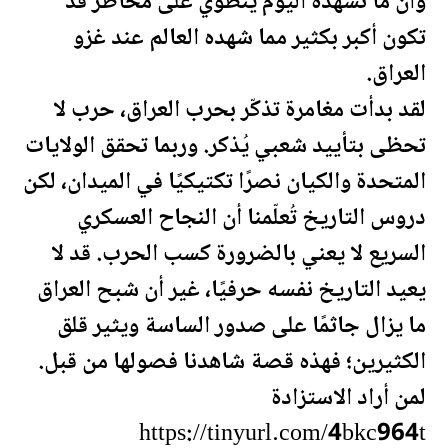
وأن ما نشهده اليوم ينطوي على مخاطر قد
تكون أكبر بكثير مما شهده العالم عند غزو
العراق
.
لقد بدأت مغامرة تذكّر بحرب
العراق
، حرب لا
تحظى بتأييد شعبي يُذكر. وربما تحقق
الولايات
المتحدة
والكيان نصرًا تكتيكيًا في الميدان، لكن
دروس التاريخ تُعلّمنا أن النجاح العسكري
السريع لا يعني بالضرورة كسب الحرب. قد لا
يعيد التاريخ نفسه حرفيًا، غير أن شبح
العراق
ما يزال جاثمًا على صدور الساسة ويثير قلق
الكثيرين؛ فهذه قصة شاهدنا فصولها من قبل.
لمن أراد الاستزادة
https://tinyurl.com/4bkc964t