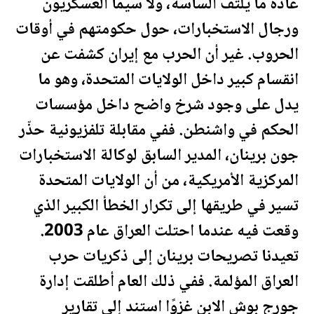
عادةً ما يلتف الساسة، ولا سيما العسكريون
ورجال الاستخبارات، حول حكومتهم في أوقات
الحروب. غير أن الحرب مع إيران كشفت عن
انقسام كبير داخل
الولايات المتحدة
، وهو ما
يدل على وجود شرخ واضح داخل مؤسسات
الحكم في واشنطن. ففي مقابلة تلفزيونية حذّر
جون برينان، المدير السابق لوكالة الاستخبارات
المركزية الأمريكية، من أن
الولايات المتحدة
تسير في طريقها إلى تكرار الخطأ الكبير الذي
وقعت فيه عندما احتلت
العراق
عام 2003.
تعيدنا تصريحات برينان إلى ذكريات حرب
العراق
المؤلمة. ففي ذلك العام أطلقت إدارة
جورج بوش الابن غزوًا استند إلى تقارير