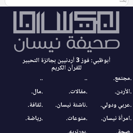
أبوظبي: فوز 3 أردنيين بجائزة التحبير
للقرآن الكريم
.مجتمع.
..
..
.الأردن.
.مقالات.
.مال.
.عربي ودولي.
.ناشئة نيسان.
.ثقافة.
.امرأة نيسان.
.منوعات.
.رياضة.
.صحة.
.بورتريه.