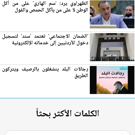
الظهراوي يرد: 'سم الهاري' على من أكل
الوطن لا على من يأكل الحمص والفول
'الضمان الاجتما
عي
' تعتمد 'سند' لتسجيل
دخول الأردنيين إلى خدماته الإلكترونية
رجالات ا
لب
لد ينشغلون بالرصيف ويتركون
الطريق
الكلمات الأكثر بحثاً