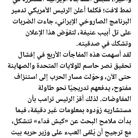
نمط لافت؛ فكلما أعلن الرئيس الأمريكي تدمير
البرنامج الصاروخي الإيراني، جاءت الضربات
على تل أبيب عنيفة، لتقوّض هذا الإ
علان
وتشكك في صدقيته.
لقد أسهمت هذه المفاجآت الأربع في إفشال
تحقيق نصر حاسم للولايات المتحدة والصهاينة
حتى الآن، وحوّلت مسار الحرب إلى استنزاف
مفتوح، يدفعهم تدريجيًا نحو طاولة
المفاوضات. لذلك أقرّ الرئيس
ترامب
بأن
مستشاريه زوّدوه بمعلومات غير دقيقة، فيما
بدأت ملامح البحث عن «كبش فداء» تتشكل،
مع ترجيح أن يُلقى العبء على وزير حربه بيت