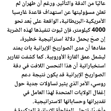
عاليًا من الدقة والتأثير. ورغم أن طهران لم
تعلن مسؤوليتها عن استهداف قاعدة غارسيا
الأمريكية-البريطانية، الواقعة على بُعد نحو
4000 كيلومتر، فإن ثبوت تنفيذها لهذه الضربة
إن صحّ يحمل دلالة استراتيجية خطيرة،
مفادها أن مدى الصواريخ الإيرانية بات يمتد
ليشمل عمق القارة الأوروبية. كما كشفت تقارير
استخباراتية أن هذا التحسن اللافت في دقة
الصواريخ الإيرانية قد يكون نتيجة دعم
روسي، الأمر الذي يثير تساؤلات جدية حول
إغفال
الولايات المتحدة
لهذا العامل في
تقديراتها وحساباتها الاستراتيجية.
وأخيرًا، تتجلى المفاجأة الإيرانية المتكررة في