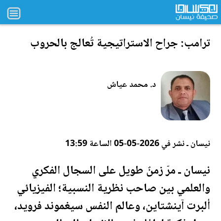
ترامب: جراح الاستراتيجية تُعالج بالحروب
د. محمد عياش
نيسان ـ نشر في 2026-05-05 الساعة 13:59
نيسان ـ مرّ زمنٌ طويل على السجال الفكري
والعلمي بين صاحب نظرية النسبية؛ الفيزيائي
ألبرت آينشتاين، وعالم النفس سيغموند فرويد،