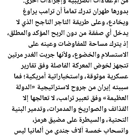
من الإعفاءات الضريبية وإجراءات أخرى.
بدورها طهران تدرك تماماً أن
ترامب
يراوغ
ويخادع، وعلى طريقة التاجر الناجح الذي لا
يدخل أي صفقة من دون الربح المؤكد والمطلق،
إذ يترك مساحة للمفاوضات وعينه على
الاستسلام والخضوع، ولأنها جربت الغدر مرتين
تتجهز لخوض المعركة الفاصلة وفق تقارير
عسكرية موثوقة، واستخباراتية أمريكية؛ فما
سببته إيران من جروح لاستراتيجية «الدولة
العظيمة» وفق تعبير
ترامب
، لا تعالجها إلا
القذائف والصواريخ والمدمرات، وتدمير البنية
التحتية، والسيطرة على مضيق هرمز،
وان
سحاب
خمسة آلاف جندي من ألمانيا ليس