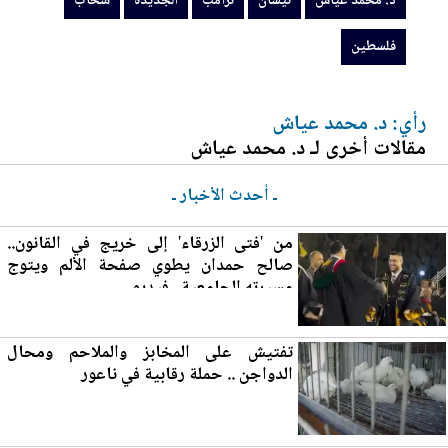
د. محمد عياش
نيسان
ترامب
الجديدة
سحاب
فلسطين
رأي: د. محمد عياش
مقالات أخرى لـ د. محمد عياش
ـ أحدث الأخبار ـ
من 'فتى الزرقاء' إلى خريج في القانون..
صالح حمدان يطوي صفحة الألم ويتوج
مسيرته الجام
عي
ة.. فيديو
تفتيش على المخابز والملاحم ومحال
الدواجن .. حملة رقابية في
ناعور