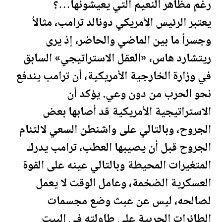
رغم مظاهر النعيم التي يعيشونها…؟
يعتبر الرئيس الأمريكي دونالد
ترامب
، مثالاُ
وجسراً ما بين الماضي والحاضر، إذ يرى
ريتشارد هاس، «العقل الاستراتيجي» السابق
في وزارة الخارجية الأمريكية، أن
ترامب
يندفع
نحو الحرب من دون وعي. يؤكد أن
الاستراتيجية الأمريكية قد أصابها بعض
الجروح، وبالتالي على واشنطن السعي لالتئام
الجروح قبل أن يصيبها العطب،
ترامب
يدرك
المتغيرات المحيطة وبالتالي عينه على القوة
العسكرية الضخمة، وعامل الوقت لا يعمل
لصالحه، ليس عن عبث وضع مجسمات
الطائرات الحربية على طاولته في البيت