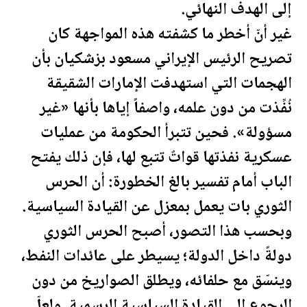
إلى الهدف النهائي.
غير أنّ أخطر ما كشفته هذه المواجهة كان
تصريح الرئيس الإيراني مسعود بزشكيان بأن
الهجمات التي استهدفت الإمارات الشقيقة
نُفِّذت من دون علمه، واصفاً إياها بأنها «غير
مسؤولة». فحين تتبرأ الحكومة من عمليات
عسكرية نفذتها قواتٌ تتبع لها، فإن ذلك يفتح
الباب أمام تفسير بالغ الخطورة: أن الحرس
الثوري بات يعمل بمعزل عن القيادة السياسية.
وبحسب هذا التصور، أصبح الحرس الثوري
دولةً داخل الدولة؛ يسيطر على عائدات
النفط
،
وينسّق مع حلفائه، ويطلق الصواريخ من دون
الرجوع إلى القيادة السياسية الرسمية. ولعلّ