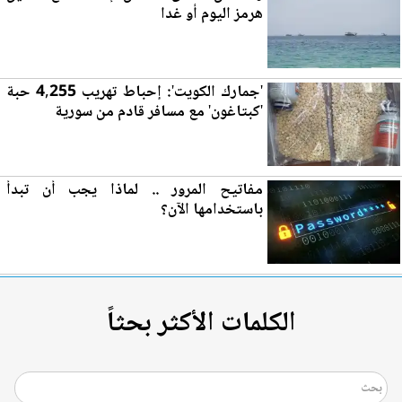
ه
رم
ز اليوم أو غدا
'جمارك الكويت': إحباط تهريب 4,255 حبة
'كبتاغون' مع مسافر قادم من سورية
مفاتيح ال
مرو
ر .. لماذا يجب أن تبدأ
باستخدامها الآن؟
الكلمات الأكثر بحثاً