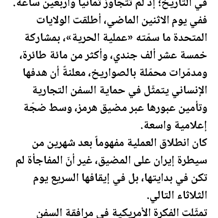
في التاريخ؛ إذ لم تتجاوز ثمانياً وأربعين ساعة.
ففي يوم الاثنين الماضي، أطلقت
الولايات
المتحدة
ما سمّته «عملية الحرية»، بمشاركة
خمسة عشر ألف جندي، وأكثر من مائة طائرة،
ومدمّرات محمّلة بالصواريخ، معلنةً أن هدفها
الإنساني يتمثّل في حماية السفن التجارية
وتأمين عبورها عبر مضيق هرمز، وسط ضجّة
إعلامية واسعة.
كان انطلاق العملية مفهوماً بعد شهرين من
سيطرة إيران على المضيق، غير أنّ المفاجأة لم
تكن في بدايتها، بل في إيقافها السريع يوم
الثلاثاء التالي.
تمثّلت الفكرة الأمريكية في مرافقة السفن