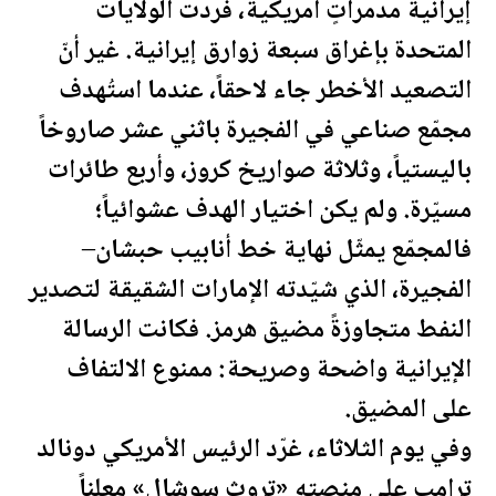
إيرانية مدمراتٍ أمريكية، فردّت
الولايات
المتحدة
بإغراق سبعة زوارق إيرانية. غير أنّ
التصعيد الأخطر جاء لاحقاً، عندما استُهدف
مجمّع صناعي في الفجيرة باثني عشر صاروخاً
باليستياً، وثلاثة صواريخ كروز، وأربع طائرات
مسيّرة. ولم يكن اختيار الهدف عشوائياً؛
فالمجمّع يمثّل نهاية خط أنابيب حبشان–
الفجيرة، الذي شيّدته الإمارات الشقيقة لتصدير
النفط
متجاوزةً مضيق هرمز. فكانت الرسالة
الإيرانية واضحة وصريحة: ممنوع الالتفاف
على المضيق.
وفي يوم الثلاثاء، غرّد الرئيس الأمريكي دونالد
ترامب
على منصته «تروث سوشال» معلناً