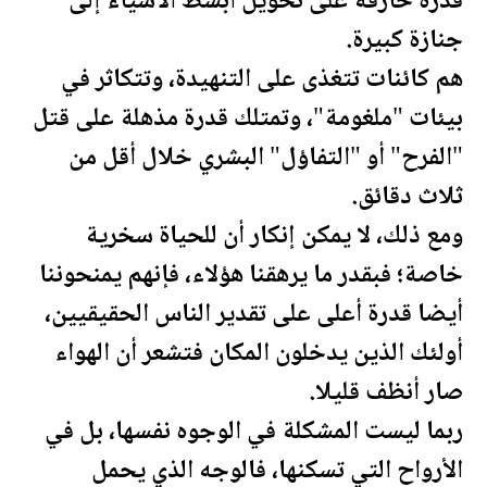
قدرة خارقة على تحويل أبسط الأشياء إلى
جنازة كبيرة.
هم كائنات تتغذى على التنهيدة، وتتكاثر في
بيئات "ملغومة"، وتمتلك قدرة مذهلة على قتل
"الفرح" أو "التفاؤل" البشري خلال أقل من
ثلاث دقائق.
ومع ذلك، لا يمكن إنكار أن للحياة سخرية
خاصة؛ فبقدر ما يرهقنا هؤلاء، فإنهم يمنحوننا
أيضا قدرة أعلى على تقدير الناس الحقيقيين،
أولئك الذين يدخلون المكان فتشعر أن الهواء
صار أنظف قليلا.
ربما ليست المشكلة في الوجوه نفسها، بل في
الأرواح التي تسكنها، فالوجه الذي يحمل