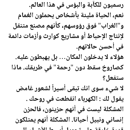
رسميون للكآبة والبؤس في هذا العالم.
نعم، الحياة مليئة بأشخاص يحملون الغمام
و"الغراب" فوق رؤوسهم، كأنهم مصنع متنقل
لإنتاج الإحباط أو مشاريع كوارث وأزمات دائمة
في أحسن حالاتهم.
هؤلاء لا يدخلون المكان… بل يهبطون عليه.
كصاروخ سقط دون "
رحمة
" في طريقك. ماذا
ستفعل؟
لا شيء سوى انك تبقى أسيراً لشعور غامض
يقول لك : الكهرباء انقطعت في روحك .
المشكلة ليست في أنهم حزينون، فالحزن
إنساني ونبيل أحيانا. المشكلة أنهم يمتلكون