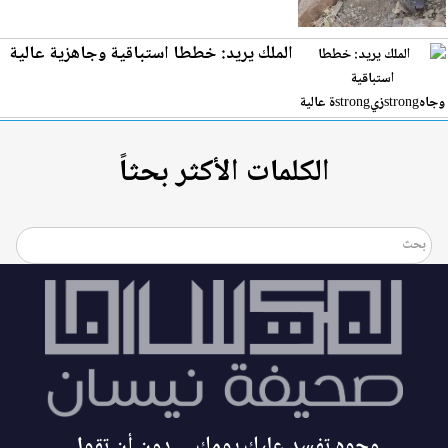
الملك يريد: خططا استباقية وجاه
زي
ة عالية
الكلمات الأكثر بحثاً
وجوه تفسد عليك يومك… دون أن تقول