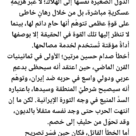
الدول الصغيرة نفسها إلى الهلاك؛ لا عبر هزيمةٍ
عسكريةٍ مباشرة، بل من خلال رهانٍ خاطئ
على قوةٍ عظمى تتوهّم أنها حامٍ دائم لها، بينما
لا تنظر إليها تلك القوة في الحقيقة إلا بوصفها
أداةً مؤقتة تُستخدم لخدمة مصالحها.
أخطأ صدام حسين مرتين؛ الأولى في ثمانينيات
القرن الماضي، حين اعتقد أنه سيحظى بدعمٍ
عربي ودولي
واسع في حربه ضد إيران، وتوهّم
أنه سيصبح شرطيَّ المنطقة وسيدها، باعتباره
السدَّ المنيع في وجه الثورة الإيرانية. لكن ما إن
انتهت الحرب حتى وجد نفسه مثقلاً بالديون،
وقد تحوّل من حليفٍ إلى خصم.
أما الخطأ القاتل، فكان حين فسّر تصريح