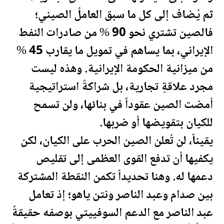
ثم يُضاف إلى كل ما سبق العاملُ الصيني؛
فالصين تشتري نحو 90 % من صادرات
النفط
الإيراني، بما يساهم في تمويل ما يقارب 45 %
من ميزانية الحكومة الإيرانية. وهذه ليست
مجرد علاقةٍ تجارية، بل شراكةٌ استراتيجية
أمضت الصين عقوداً في بنائها، ولن تسمح
للكيان بتقويضها أو ضربها.
يقيناً، لن تُعلن الصين الحرب على الكيان، لكن
يكفيها أن تدفع القوى العظمى إلى تقليص
دعمها له. وهنا تحديداً تكمن النقطة المشتركة
بين صدام وعبد الناصر ونتن ياهو؛ إذ تعامل
عبد الناصر مع الدعم السوفييتي بوصفه حقيقةً