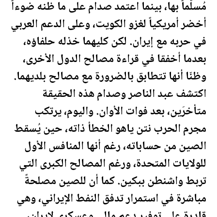
مُسلَّماً بها، بينما اعتمد صدام على ما ظنه ضوءاً
أخضر أمريكياً لغزو
الكويت
، وعلى الدعم العربي
في حربه مع إيران. لكن كليهما خذله حلفاؤه،
بعدما أخفقا في قراءة مصالح الدول الأخرى،
وظنّا أنها تتطابق بالضرورة مع مصالح بلديهما.
اكتشف عبد الناصر وصدام هذه الحقيقة
متأخرَين، بعد فوات الأوان. واليوم، يرتكب
مجرم الحرب نتن ياهو الخطأ ذاته، حين يُسقط
الصين من حساباته، رغم أنها المنافس الأول
للولايات المتحدة، ورغم المصالح الكبرى التي
تربط واشنطن ببكين. كما أن للصين مصلحةً
مباشرة في استمرار تدفق
النفط
الإيراني، وهي
قادرة على توفير دعمٍ مالي وعسكري لإيران،