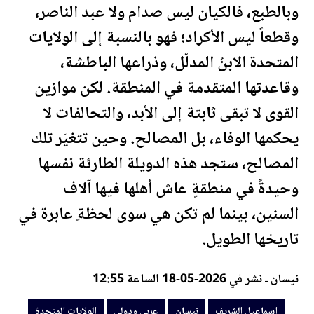
وبالطبع، فالكيان ليس صدام ولا عبد الناصر،
وقطعاً ليس الأكراد؛ فهو بالنسبة إلى
الولايات
المتحدة
الابنُ المدلّل، وذراعها الباطشة،
وقاعدتها المتقدمة في المنطقة. لكن موازين
القوى لا تبقى ثابتة إلى الأبد، والتحالفات لا
يحكمها الوفاء، بل المصالح. وحين تتغيّر تلك
المصالح، ستجد هذه الدويلة الطارئة نفسها
وحيدةً في منطقةٍ عاش أهلها فيها آلاف
السنين، بينما لم تكن هي سوى
لحظة
ٍ عابرة في
تاريخها الطويل.
نيسان ـ نشر في 2026-05-18 الساعة 12:55
اسماعيل الشريف
نيسان
عربي ودولي
الولايات المتحدة