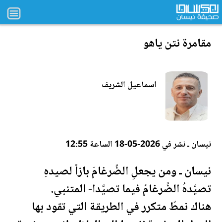
مقامرة نتن ياهو
اسماعيل الشريف
نيسان ـ نشر في 2026-05-18 الساعة 12:55
نيسان ـ ومن يجعلِ الضِّرغامَ بازاً لصيدهِ
تصيَّدهُ الضِّرغامُ فيما تصيَّدا- المتنبي.
هناك نمطٌ متكرر في الطريقة التي تقود بها