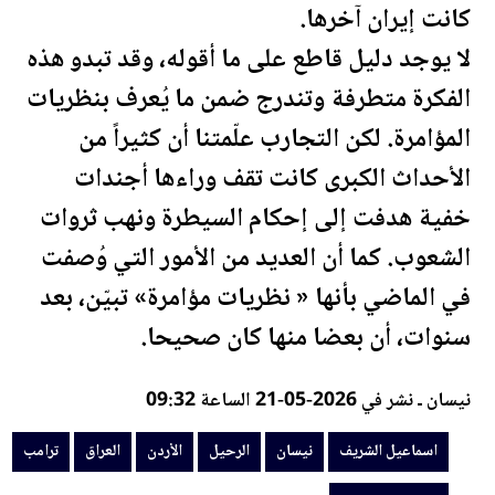
كانت إيران آخرها.
لا يوجد دليل قاطع على ما أقوله، وقد تبدو هذه
الفكرة متطرفة وتندرج ضمن ما يُعرف بنظريات
المؤامرة. لكن التجارب علّمتنا أن كثيراً من
الأحداث الكبرى كانت تقف وراءها أجندات
خفية هدفت إلى إحكام السيطرة ونهب ثروات
الشعوب. كما أن العديد من الأمور التي وُصفت
في الماضي بأنها « نظريات مؤامرة» تبيّن، بعد
سنوات، أن بعضا منها كان صحيحا.
نيسان ـ نشر في 2026-05-21 الساعة 09:32
اسماعيل الشريف
نيسان
الرحيل
الأردن
العراق
ترامب