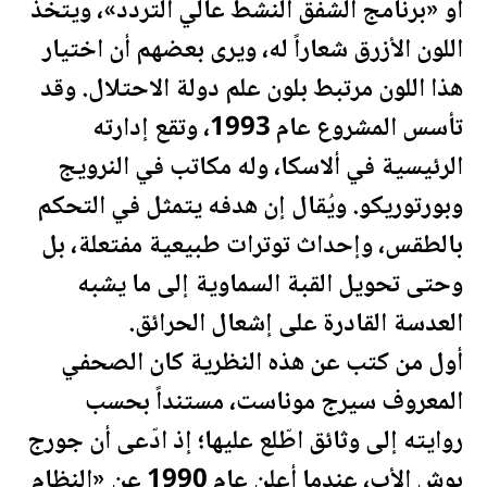
أو «برنامج الشفق النشط عالي التردد»، ويتخذ
اللون الأزرق شعاراً له، ويرى بعضهم أن اختيار
هذا اللون مرتبط بلون علم دولة الاحتلال. وقد
تأسس المشروع عام 1993، وتقع إدارته
الرئيسية في ألاسكا، وله مكاتب في النرويج
وبورتوريكو. ويُقال إن هدفه يتمثل في التحكم
بالطقس، وإحداث توترات طبيعية مفتعلة، بل
وحتى تحويل القبة السماوية إلى ما يشبه
العدسة القادرة على إشعال الحرائق.
أول من كتب عن هذه النظرية كان الصحفي
المعروف سيرج موناست، مستنداً بحسب
روايته إلى وثائق اطّلع عليها؛ إذ ادّعى أن جورج
بوش الأب، عندما أعلن عام 1990 عن «النظام