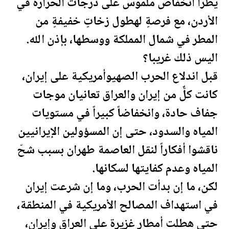
يطرأ انخفاضٌ ملموسٌ على درجات الحرارة في
الأردن
، مع فرصةٍ لهطول زخاتٍ خفيفةٍ من
المطر في شمال المملكة ووسطها، بإذن الله.
اليس ذلك غريبا؟
قبل اندلاع الحرب الصهيوأمريكية على إيران،
كانت كلٌّ من إيران و
العراق
تعانيان موجات
جفاف حادة، وانخفاضاً كبيراً في مستويات
المياه والسدود، حتى إن المسؤولين الإيرانيين
ناقشوا أفكاراً لنقل العاصمة طهران بسبب شحّ
المياه وعدم كفايتها لسكانها.
لكن، ما إن بدأت الحرب، وما إن شرعت إيران
في استهداف المصالح الأمريكية في المنطقة،
حتى هطلت أمطار غزيرة على
العراق
وإيران،