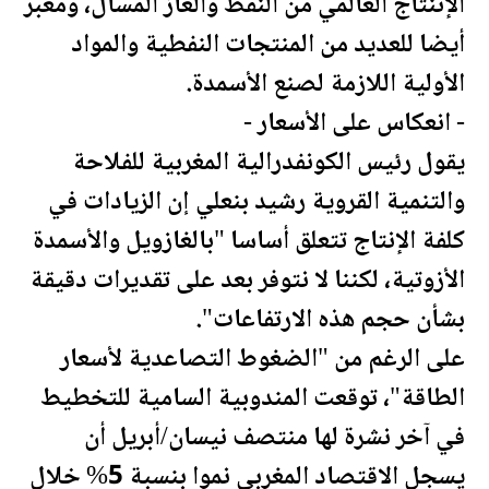
الإننتاج العالمي من
النفط
والغاز المُسال، ومعبر
أيضا للعديد من المنتجات
النفط
ية والمواد
الأولية اللازمة لصنع الأسمدة.
- انعكاس على الأسعار -
يقول رئيس الكونفدرالية
المغرب
ية للفلاحة
والتنمية القروية رشيد بنعلي إن الزيادات في
كلفة الإنتاج تتعلق أساسا "بالغازويل والأسمدة
الأزوتية، لكننا لا نتوفر بعد على تقديرات دقيقة
بشأن حجم هذه الارتفاعات".
على الرغم من "الضغوط التصاعدية لأسعار
الطاقة"، توقعت المندوبية السامية للتخطيط
في آخر نشرة لها منتصف
نيسان
/أبريل أن
يسجل الاقتصاد
المغرب
ي نموا بنسبة 5% خلال