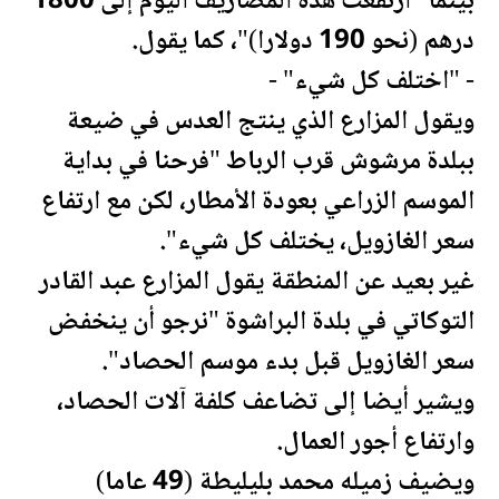
بينما "ارتفعت هذه المصاريف اليوم إلى 1800
درهم (نحو 190 دولارا)"، كما يقول.
- "اختلف كل شيء" -
ويقول
المزار
ع الذي ينتج العدس في ضيعة
ببلدة مرشوش قرب الرباط "فرحنا في بداية
الموسم الزراعي بعودة الأمطار، لكن مع ارتفاع
سعر الغازويل، يختلف كل شيء".
غير بعيد عن المنطقة يقول
المزار
ع عبد القادر
التوكاتي في بلدة البراشوة "نرجو أن ينخفض
سعر الغازويل قبل بدء موسم الحصاد".
ويشير أيضا إلى تضاعف كلفة آلات الحصاد،
وارتفاع أجور العمال.
ويضيف زميله محمد بليليطة (49 عاما)