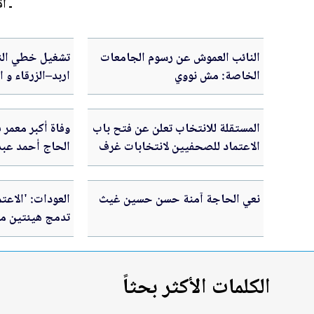
ـ اق
النائب العموش عن رسوم الجامعات
تشغيل خطي النق
الخاصة: مش نووي
اربد–الزرقاء و 
المستقلة للانتخاب تعلن عن فتح باب
وفاة أكبر معمر ف
الاعتماد للصحفيين لانتخابات غرف
الحاج أحمد عبدا
الصناعة 2026
حسين)
نعي الحاجة آمنة حسن حسين غيث
العودات: 'الاعت
تدمج هيئتين مس
الكلمات الأكثر بحثاً