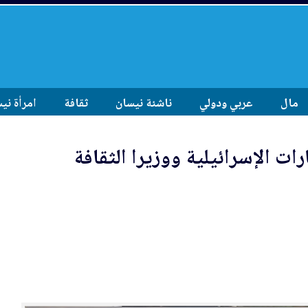
مال
عربي ودولي
ناشئة نيسان
ثقافة
امرأة ني
رات الإسرائيلية وو
زي
را الثقافة