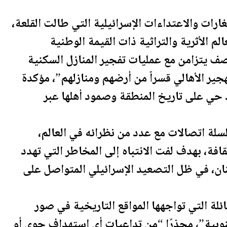
غارات والاعتداءات الإسرائيلية التي طالت القلعة،
م الأثرية والتراثية ذات القيمة الوطنية
صف يتزامن مع عمليات تفجير المنازل السكنية
هجير الأهالي قسراً من أرضهم ومنازلهم”، مؤكدة
حي على تاريخ المنطقة وصمود أهلها عبر
لة اتصالات مع عدد من نظرائه في العالم،
افة، بهدف لفت الانتباه إلى المخاطر التي تهدد
بنان، في ظل التصعيد الإسرائيلي المتواصل على
لة التي تواجهها المواقع التاريخية في صور
نوبية”، محذرًا “من تداعيات أي استهداف جوي أو