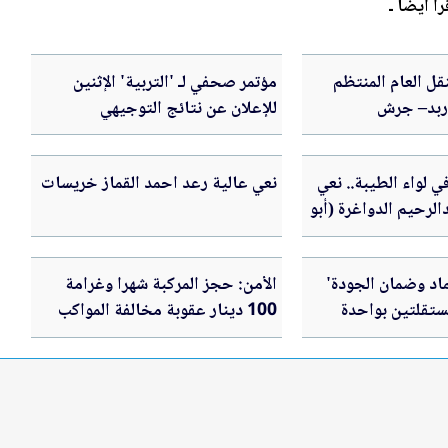
رأ أيضاً ـ
ل العام المنتظم
مؤتمر صحفي لـ 'التربية' الإثنين
اربد– جرش
للإعلان عن نتائج التوجيهي
ي لواء الطيبة.. نعي
نعي عالية رعد احمد القماز خريسات
لرحيم الدواغرة (أبو
ماد وضمان الجودة'
الأمن: حجز المركبة شهرا وغرامة
تقلتين بواحدة
100 دينار عقوبة مخالفة المواكب