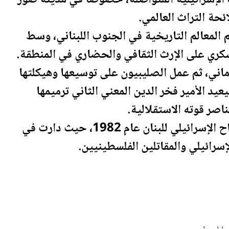
ائحة التراث العالمي.
م المعالم التاريخية في الجنوب اللبناني، وسط
كري على الإرث الثقافي والحضاري في المنطقة.
روماني، ثم عمل الصليبيون على توسيعها وهيكلتها
يد الأمير فخر الدين المعني الثاني ترميمها
اصر قوته الاستقلالية.
وقد شهدت القلعة أشرس المعارك إبان الاجتياح الإسرائيلي للبنان عام 1982، حيث دارت في
رائيلي والمقاتلين ال
فلسطين
يين.