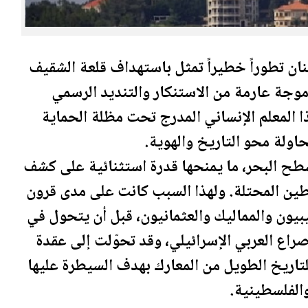
نان تطوراً خطيراً تمثل باستهداف قلعة الشقيف
 موجة عارمة من الاستنكار والتنديد الرسمي
ا المعلم الإنساني المدرج تحت مظلة الحماية
اولة محو التاريخ والهوية.
شقيف ما يقارب 700 متر عن سطح البحر، ما يمنحها قدرة استثنائية على كشف
طين
المحتلة. ولهذا السبب كانت على مدى قرون
ليبيون والمماليك والعثمانيون، قبل أن يتحول في
راع العربي الإسرائيلي، وقد تحوّلت إلى عقدة
لتاريخ الطويل من المعارك بهدف السيطرة عليها
ال
فلسطين
ية.