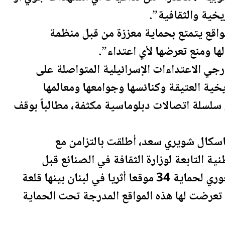
يخية والثقافية”.
المواقع يتمتع بحماية معززة من قبل منظمة
ا ومنع تعرضها لأي اعتداء”.
رجي الاعتداءات الإسرائيلية المتواصلة على
يخية العتيقة وكنائسها وجوامعها ومعالمها
 سلسلة اتصالات دبلوماسية مكثفة، مطالباً بوقف
اسكال شويري سعد، أطلقت بالتزامن مع
ية التابعة لوزارة الثقافة في الصنائع قبل
سنتين بالتعاون مع مدير عام الآثار سركيس خوري لحماية 34 موقعا أثريا في لبنان بينها قلعة
 تعرضت لها هذه المواقع المدرجة تحت الحماية