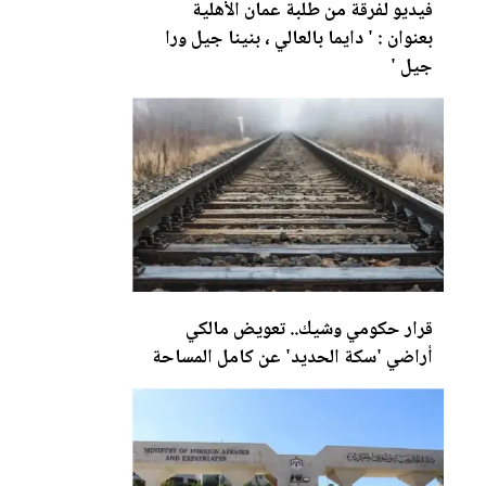
فيديو لفرقة من ط
لب
ة عمان الأهلية
بعنوان : ' دايما بالعالي ، بنينا جيل ورا
جيل '
قرار حكومي وشيك.. تعويض
مال
كي
أراضي 'سكة الحديد' عن كامل المساحة