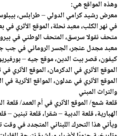
وهذه المواقع هي:
معرض رشيد كرامي الدولي – طرابلس، بيبلوس (ج
في نهر الكلب، معبد
نحلة
، الموقع الأثري في ب
متحف نقولا سرسق، المتحف الوطني في بيروت،
معبد مجدل عنجر، الجسر الروماني في جب جني
كيفون، قصر بيت الدين، موقع جيه – بورفيريون
الموقع الأثري في الدكرمان، الموقع الأثري في ت
الموقع الأثري في عدلون، المواقع الأثرية في ا
والتراث المبني
قلعة شمع/ الموقع الأثري في أم العمد/ قلعة ال
الهبارية، قلعة الدبية – شقرا، قلعة تبنين – قل
ويأتي هذا التحرك اللبناني المتجدد في وقت 
وتاريخية جنوبًا لأضرار مباشرة نتيجة الغارا