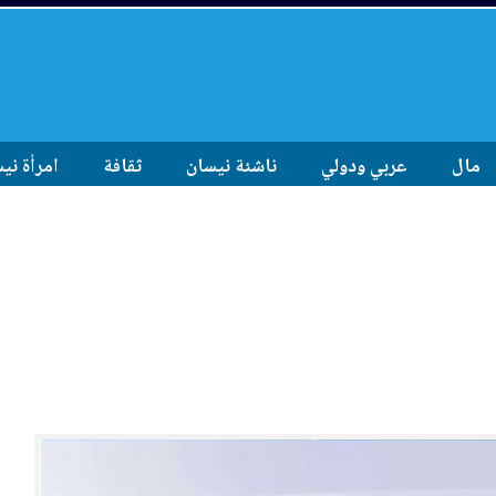
مال
عربي ودولي
ناشئة نيسان
ثقافة
امرأة ني