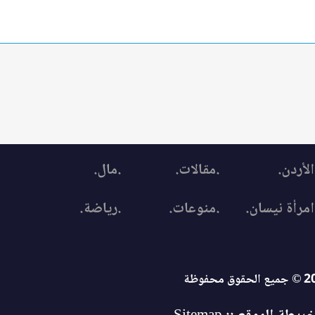
الأردن.
.مقالات.
.مال.
امرأة نيسان.
.منوعات.
.رياضة.