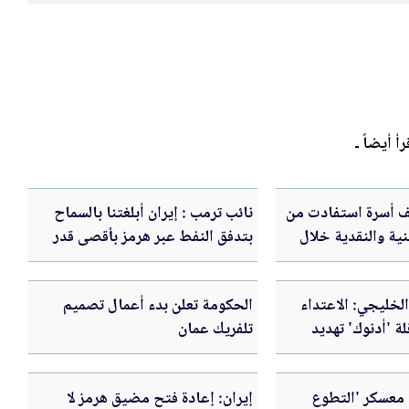
رأ أيضاً ـ
 من 148 ألف أسرة استفادت من
نائب ترمب : إيران أبلغتنا بالسماح
ية والنقدية خلال
بتدفق النفط عبر هرمز بأقصى قدر
العام
لخليجي: الاعتداء
الحكومة تعلن بدء أعمال تصميم
لة 'أدنوك' تهديد
تلفريك عمان
لبحرية
 معسكر 'التطوع
إيران: إعادة فتح مضيق هرمز لا