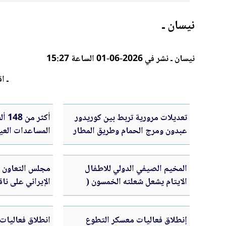
نيسان ـ
نيسان ـ نشر في 2026-06-01 الساعة 15:27
ـ اق
تعديلات مرورية تربط بين كوريدور
أكثر
عبدون ومرج الحمام وطريق المطار
المساعدات العين
النصف الأول من 
المخيم الصيفي الدولي للاطفال
مجلس التعاون ا
الايتام يشعل شعلته الخمسون (
الإيراني على ناق
اليوبيل الذهبي )
مباشر للملاحة ا
إنطلاق فعاليات معسكر التطوع
انطلاق فعاليات