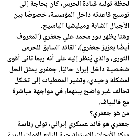
لحظة
توليه قيادة الحرس، كان بحاجة إلى
توسيع قاعدته داخل المؤسسة، خصوصًا بين
الأجيال الشابة وميليشيا الباسيج.
وهنا يظهر دور محمد علي جعفري (المعروف
أيضًا بعزيز جعفري)، القائد السابق للحرس
الثوري، والذي يُنظر إليه على أنه ربما ثاني أقوى
شخصية داخل إيران حاليًا. جعفري يمثل الحل
لمشكلة وحيدي، وتشير المعطيات إلى تشكل
تحالف غير واضح بينهما، في مواجهة مباشرة
مع قاليباف.
من هو جعفري؟
جعفري هو قائد عسكري إيراني، تولى رئاسة
مركز الأبحاث الاستراتيجية التابع للقوات البرية