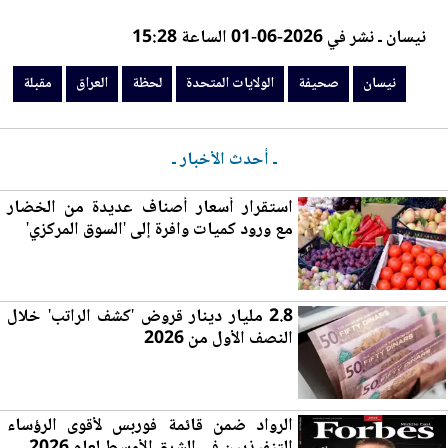
نيسان ـ نشر في 2026-06-01 الساعة 15:28
نيسان
صحيفة
الولايات المتحدة
لحظة
العراق
مقبلة
ـ أحدث الأخبار ـ
استقرار أسعار أصناف عديدة من الخضار
مع ورود كميات وافرة إلى 'السوق المرك
زي
'
2.8 مليار دينار قروض 'كشف الراتب' خلال
النصف الأول من 2026
الرواد ضمن قائمة فوربس لأقوى الرؤساء
التنفيذيين في الشرق الأوسط لعام 2026