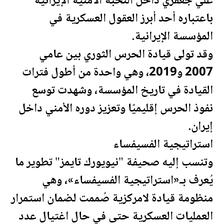
علي جعفري داخل النخبة الأمنية الإيرانية
باعتباره أحد أبرز العقول العسكرية في
المؤسسة الإيرانية.
وقد تولى قيادة الحرس الثوري بين عامي
2007 و2019، وهي واحدة من أطول فترات
القيادة في تاريخ المؤسسة، وشهدت توسع
نفوذ الحرس إقليميًا وتعزيز دوره الأمني داخل
إيران.
استراتيجية الفسيفساء
وتنسب إليه
صحيفة
"نيويورك تايمز" تطوير ما
يُعرف بـ«استراتيجية الفسيفساء»، وهي
منظومة قيادة لامركزية صُممت لضمان استمرار
العمليات العسكرية حتى في حال اغتيال عدد