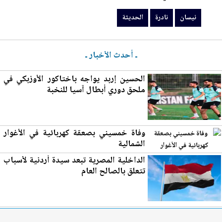
نيسان
نادرة
الحديثة
ـ أحدث الأخبار ـ
الحسين إربد يواجه باختاكور الأوزبكي في
ملحق دوري أبطال آسيا للنخبة
وفاة خمسيني بصعقة كهربائية في الأغوار
الش
مال
ية
الداخلية المصرية تبعد سيدة أردنية لأسباب
تتعلق بالصالح العام