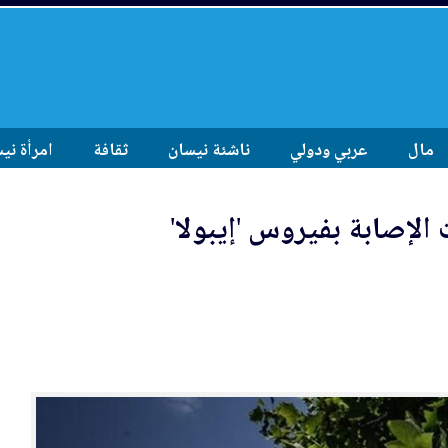
مال
عربي ودولي
ناشئة نيسان
ثقافة
امرأة ني
 الإصابة بفيروس 'إيبولا'