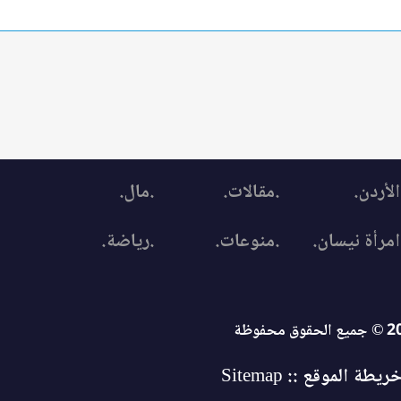
الأردن.
.مقالات.
.مال.
امرأة نيسان.
.منوعات.
.رياضة.
ريطة الموقع :: Sitemap