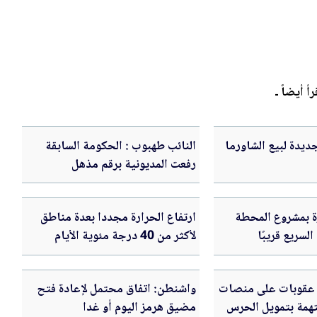
رأ أيضاً ـ
ديدة لبيع الشاورما
النائب طهبوب : الحكومة السابقة
رفعت المديونية برقم مذهل
رة بمشروع المحطة
ارتفاع الحرارة مجددا بعدة مناطق
لسريع قريبًا
لأكثر من 40 درجة مئوية الأيام
القادمة في الأردن .. تفاصيل
عقوبات على منصات
واشنطن: اتفاق محتمل لإعادة فتح
همة بتمويل الحرس
مضيق هرمز اليوم أو غدا