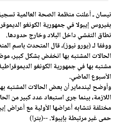
نيسان ـ أعلنت منظمة ال
صحة
العالمية تسجيل
بفيروس إيبولا في جمهورية الكونغو الديموقرا
نطاق التفشي داخل البلاد وخارج حدودها.
ووفقا لـ (يورو نيوز)، قال المتحدث باسم المنظ
الأسبوع الماضي.
وأوضح ليندماير أن بعض الحالات المشتبه به
اللازمة، بينما جرى استبعاد عدد كبير من الح
مختلفة تتشابه أعراضها الأولية مع أعراض إيبول
حمى غير مرتبطة بإيبولا. --(بترا)