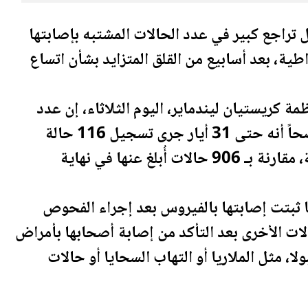
 تراجع كبير في عدد الحالات المشتبه بإصابتها
طية، بعد أسابيع من القلق المتزايد بشأن اتساع
مة كريستيان ليندماير، اليوم الثلاثاء، إن عدد
الحالات المشتبه بها انخفض بشكل كبير، موضحاً أنه حتى 31 أيار جرى تسجيل 116 حالة
مشتبه بها في جمهورية الكونغو الديموقراطية، مقارنة بـ 906 حالات أُبلغ عنها في نهاية
ا ثبتت إصابتها بالفيروس بعد إجراء الفحوص
الات الأخرى بعد التأكد من إصابة أصحابها بأمراض
ا، مثل الملاريا أو التهاب السحايا أو حالات