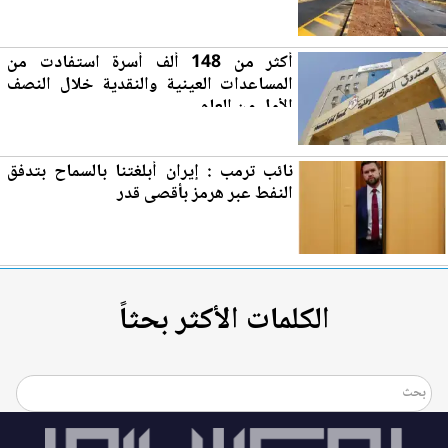
أكثر من 148 ألف أسرة استفادت من
المساعدات ال
عي
نية والنقدية خلال النصف
الأول من العام
نائب ت
رم
ب : إيران أبلغتنا بالسماح بتدفق
النفط عبر هرمز بأقصى قدر
الكلمات الأكثر بحثاً