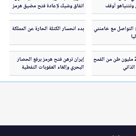
 ونتنياهو أوقف
اتفاق وشيك لإعادة فتح مضيق هرمز
انتقادات الأميركية
: التواصل مع خامنئي
بدء انحسار الكتلة الحارة عن المملكة
يا
سورية تنتج 2.7 مليون طن من القمح
إيران ترهن فتح هرمز برفع الحصار
الذاتي
البحري وإلغاء العقوبات النفطية