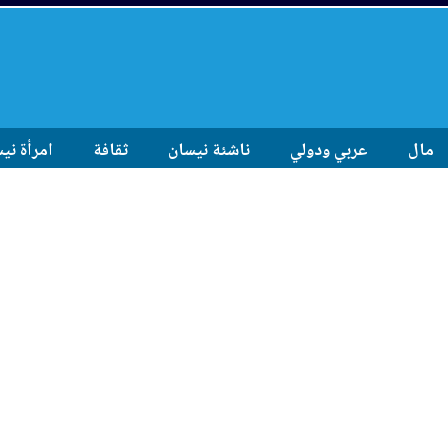
مال
عربي ودولي
ناشئة نيسان
ثقافة
امرأة ني