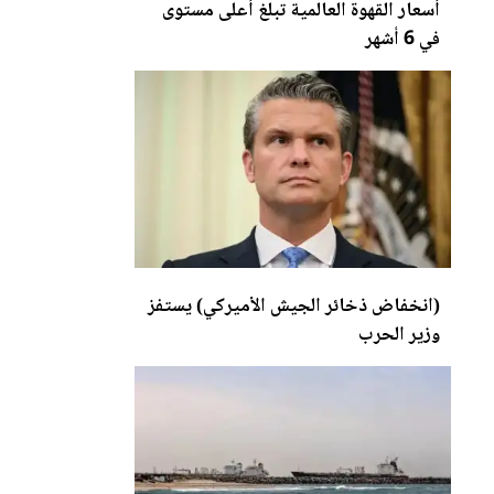
أسعار القهوة العالمية تبلغ أعلى مستوى
في 6 أشهر
(انخفاض ذخائر الجيش الأميركي) يستفز
و
زي
ر الحرب