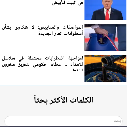
في ا
لب
يت الأبيض
المواصفات والمقاييس: لا شكاوى بشأن
أسطوانات الغاز
الجديدة
لمواجهة اضطرابات محتملة في سلاسل
الإمداد .. عطاء حكومي لتع
زي
ز مخزون
النفط
الكلمات الأكثر بحثاً