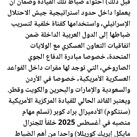
قبل ذلك) احتواء ضباط تلك القيادة وضمان أن
يعملوا داخل حدود استراتيجية جيش الاحتلال
الإسرائيلي، واستخدامها كقناة خلفية لتسريب
ضباطها إلى الدول العربية الداخلة ضمن
اتفاقيات التعاون العسكري مع
الولايات
المتحدة
، خصوصا مبادرة الدفاع الجوي
الصاروخي، التي توجد لها مقرات داخل القواعد
العسكرية الأمريكية، خصوصا في
الأردن
و
السعودية
والإمارات و
البحرين
و
الكويت
و
قطر
.
ويعتبر القائد الحالي للقيادة المركزية الأمريكية
(سنتكوم) الأدميرال براد كوبر (تسلم مهام
منصبه في أغسطس 2025 خلفاً للجنرال
مايكل إيريك كوريللا) واحدا من أهم الضباط