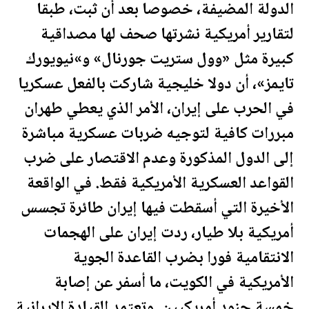
الدولة المضيفة، خصوصا بعد أن ثبت، طبقا
لتقارير أمريكية نشرتها صحف لها مصداقية
كبيرة مثل «وول ستريت جورنال» و»نيويورك
تايمز»، أن دولا خليجية شاركت بالفعل عسكريا
في الحرب على إيران، الأمر الذي يعطي طهران
مبررات كافية لتوجيه ضربات عسكرية مباشرة
إلى الدول المذكورة وعدم الاقتصار على ضرب
القواعد العسكرية الأمريكية فقط. في الواقعة
الأخيرة التي أسقطت فيها إيران طائرة تجسس
أمريكية بلا طيار، ردت إيران على الهجمات
الانتقامية فورا بضرب القاعدة الجوية
الأمريكية في
الكويت
، ما أسفر عن إصابة
خمسة جنود أمريكيين. وتعتمد القيادة الإيرانية