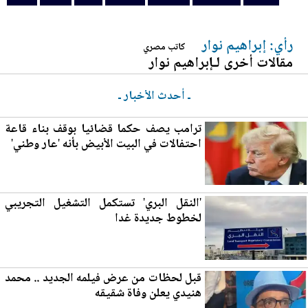
رأي: إبراهيم نوار
كاتب مصري
مقالات أخرى لـإبراهيم نوار
ـ أحدث الأخبار ـ
ترامب يصف
حكما
قضائيا بوقف بناء قاعة
احتفالات في البيت الأبيض بأنه 'عار وطني'
'النقل ا
لب
ري' تستكمل التشغيل التجريبي
لخطوط جديدة غدا
قبل لحظات من عرض فيلمه الجديد .. محمد
هنيدي يعلن وفاة شقيقه