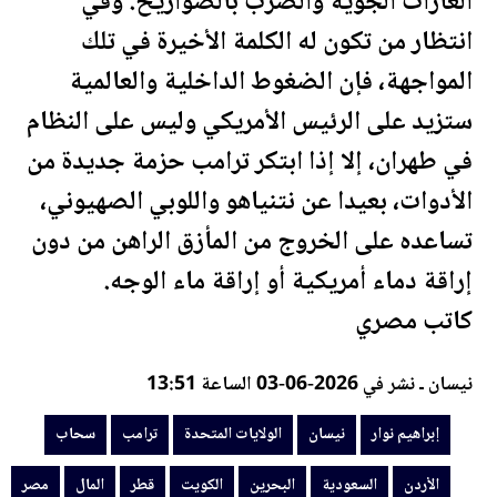
الغارات الجوية والضرب بالصواريخ. وفي
انتظار من تكون له الكلمة الأخيرة في تلك
المواجهة، فإن الضغوط الداخلية والعالمية
ستزيد على الرئيس الأمريكي وليس على النظام
في طهران، إلا إذا ابتكر
ترامب
حزمة جديدة من
الأدوات، بعيدا عن نتنياهو واللوبي الصهيوني،
تساعده على الخروج من المأزق الراهن من دون
إراقة دماء أمريكية أو إراقة ماء الوجه.
كاتب
مصر
ي
نيسان ـ نشر في 2026-06-03 الساعة 13:51
إبراهيم نوار
نيسان
الولايات المتحدة
ترامب
سحاب
الأردن
السعودية
البحرين
الكويت
قطر
المال
مصر