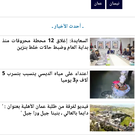
نيسان
عمان
ـ أحدث الأخبار ـ
السعايدة: إغلاق 12 محطة محروقات منذ
بداية العام وضبط حالات خلط بن
زي
ن
اعتداء على مياه الديسي يتسبب بتسرب 5
آلاف م3 يوميا
فيديو لفرقة من ط
لب
ة عمان الأهلية بعنوان : '
دايما بالعالي ، بنينا جيل ورا جيل '