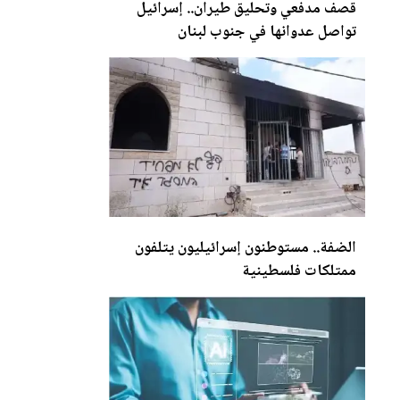
قصف مدف
عي
وتحليق طيران.. إسرائيل
تواصل عدوانها في جنوب لبنان
الضفة.. مستوطنون إسرائيليون يتلفون
ممتلكات فلسطينية