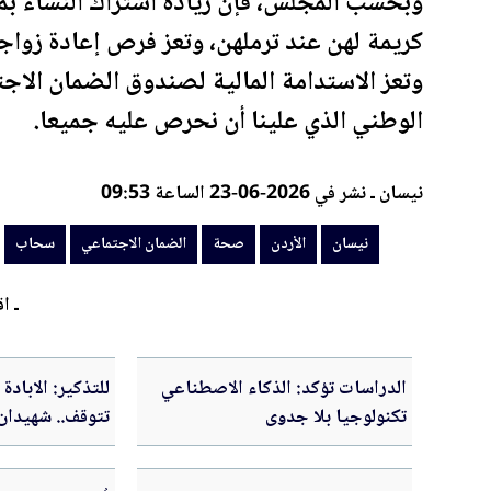
وبحسب المجلس، فإن زيادة اشتراك النساء ب
كريمة
لهن عند ترملهن، وتعز فرص إعادة زواج
وتعز الاستدامة
المال
ية لصندوق
الضمان الاج
الوطني الذي علينا أن نحرص عليه جميعا.
نيسان ـ نشر في 2026-06-23 الساعة 09:53
نيسان
الأردن
صحة
الضمان الاجتماعي
سحاب
ـ اق
الدراسات تؤكد: الذكاء الاصطناعي
للتذكير: الابادة
تكنولوجيا بلا جدوى
مشافي غزة بـ48 ساعة