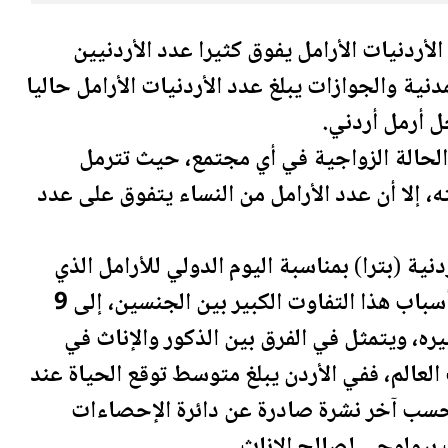
الأردن
يات الأرامل يفوق كثيرا عدد
الأردن
يين
لمدنية والجوازات يبلغ عدد
الأردن
يات الأرامل حاليا
الحالة الزواجية في أي مجتمع، حيث تترمل
، إلا أن عدد الأرامل من النساء يتفوق على عدد
دن
ية (بترا) بمناسبة اليوم الدولي للأرامل الذي
يصادف غدا الثلاثاء 23 حزيران من كل عام، أسباب هذا التفاوت الكبير بين الجنسين، إلى 9
ره، ويتمثل في الفرق بين الذكور والإناث في
العالم، ففي
الأردن
يبلغ متوسط توقع الحياة عند
ور 73.8 عاما، وللإناث 77 عاما، حسب آخر نشرة صادرة عن دائرة الإحصاءات
 بيولوجي لصالح الإناث.