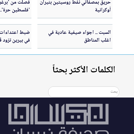
حريق بمصفاتي نفط روسيتين بنيران
فُصلت من 'برغر
أوكرانية
'فلسطين حرة'..
تبرعات بربع مل
السبت .. اجواء صيفية عادية في
ضبط اعتداءات ج
اغلب المناطق
في بيرين تزود 15 منزلا
الكلمات الأكثر بحثاً