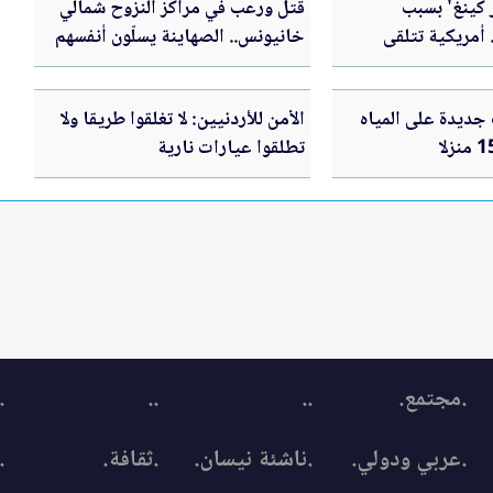
 كينغ' بسبب
قتل ورعب في مراكز النزوح شمالي
 أمريكية تتلقى
خانيونس.. الصهاينة يسلّون أنفسهم
يون$
في لعبة قتل الاطفال والنساء في غزة
ديدة على المياه
الأمن للأردنيين: لا تغلقوا طريقا ولا
تطلقوا عيارات نارية
.مجتمع.
..
..
.
.عربي ودولي.
.ناشئة نيسان.
.ثقافة.
.