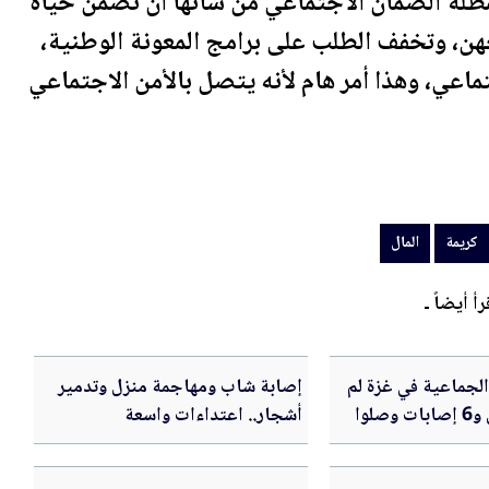
مظلة
الضمان الاجتماعي
من شأنها أن تضمن حياة
هن، وتخفف الطلب على برامج المعونة الوطنية،
تماعي
، وهذا أمر هام لأنه يتصل بالأمن الاجتماعي
كريمة
المال
رأ أيضاً ـ
 الجماعية في غزة لم
إصابة شاب ومهاجمة منزل وتدمير
تتوقف.. شهيدان و6 إصابات وصلوا
أشجار.. اعتداءات واسعة
للمستوطنين بالضفة والقدس