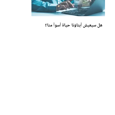
هل سي
عي
ش أبناؤنا حياة أسوأ منا؟