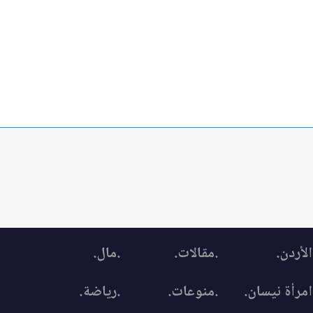
الأردن.
.مقالات.
.مال.
امرأة نيسان.
.منوعات.
.رياضة.