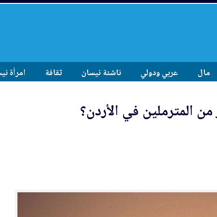
مال
عربي ودولي
ناشئة نيسان
ثقافة
امرأة ني
 من المترملين في الأردن؟