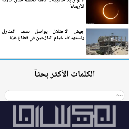
7 ثوان بلا جاذبية .. 'ناسا' تحسم جدل 'كارثة
الأربعاء'
جيش الاحتلال يواصل نسف المنازل
واستهداف خيام النازحين في قطاع غزة
الكلمات الأكثر بحثاً