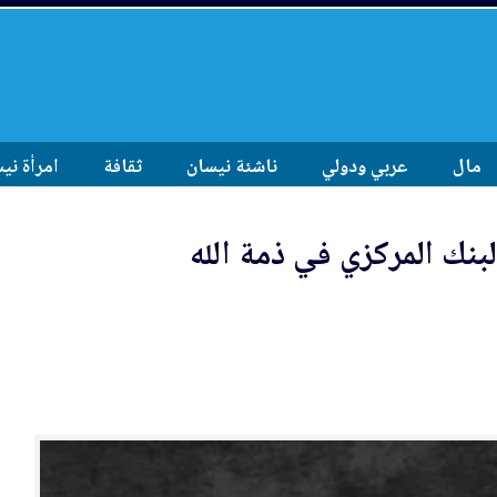
مال
عربي ودولي
ناشئة نيسان
ثقافة
امرأة ني
لب
نك المركزي في ذمة الله