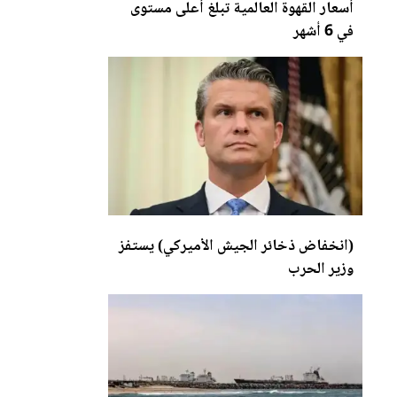
أسعار القهوة العالمية تبلغ أعلى مستوى
في 6 أشهر
(انخفاض ذخائر الجيش الأميركي) يستفز
و
زي
ر الحرب