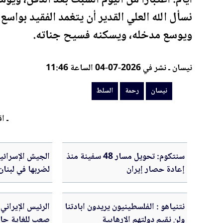
نسأل الله العلي القدير أن يتغمد الفقيد بواسع 
ويوسع مدخله، ويسكنه فسيح جناته.
نيسان ـ نشر في 2026-07-04 الساعة 11:46
نيسان
رحمة
السلط
ـ اق
سنتكوم: تحويل مسار 48 سفينة منذ
الجيش الإسرائي
إعادة حصار إيران
لضربها في لبنان
تنفيذها خشية ال
نتنياهو : الفلسطينيون يريدون ابادتنا
الرئيس الإيراني
ولن نقيم دولتهم الارهابية
صعب للغاية حال