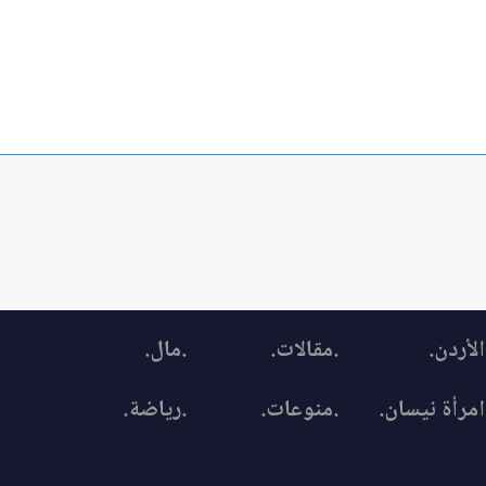
الأردن.
.مقالات.
.مال.
امرأة نيسان.
.منوعات.
.رياضة.