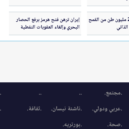
سورية تنتج 2.7 مليون طن من القمح
إيران ترهن فتح هرمز برفع الحصار
الذاتي
البحري وإلغاء العقوبات النفطية
.مجتمع.
..
..
.
.عربي ودولي.
.ناشئة نيسان.
.ثقافة.
.
.صحة.
.بورتريه.