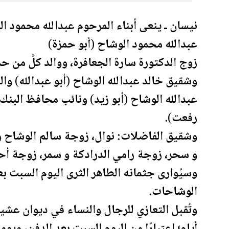
نيسان ـ ينعى أبناء المرحوم عبدالله محمود ال
عبدالله محمود الوشاح (أبو حمزة)
زوج الدكتورة سارة الجعافرة، ووالد كلٍّ من ح
وشقيق خالد عبدالله الوشاح (أبو عبدالله) وال
عبدالله الوشاح (أبو زيد) ونائب محافظ البنك 
رفعت).
وشقيق الفاضلات: نوال، زوجة سالم الوشاح 
و سحر، زوجة رامي الدرادكة و سمر، زوجة أحم
وسيُوارى جثمانه الطاهر الثرى اليوم السبت 
الوشاحات.
وتُقبل التعازي للرجال والنساء في ديوان عش
أيام؛ اعتبارًا من اليوم السبت بعد الدفن، ويو