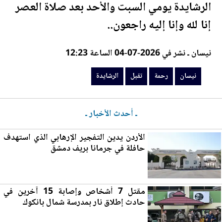
الرشايدة
يومي السبت والأحد بعد صلاة العصر
إنا لله وإنا إليه راجعون..
نيسان ـ نشر في 2026-07-04 الساعة 12:23
نيسان
رحمة
تقبل
الرشايدة
ـ أحدث الأخبار ـ
الأردن
يدين التفجير الإرهابي الذي استهدف
حافلة في جرمانا بريف دمشق
مقتل 7 أشخاص وإصابة 15 آخرين في
حادث إطلاق نار بمدرسة ش
مال
بانكوك