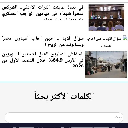
في ندوة عاينت التراث
الأردن
ي.. الشركس
قدموا شهداء في ميادين الواجب العسكري
واسهموا في بناء عمان
سؤال الابد .. حين اجاب 'عبدول مصر'
وي
سال
ونك عن الروح !
انخفاض تصاريح العمل للاجئين السوريين
في
الأردن
64.9% خلال النصف الأول من
2026
الكلمات الأكثر بحثاً